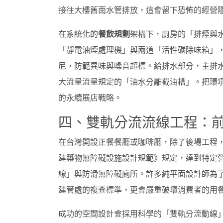
接往大樓舊雨水管排放，這會留下恐怖的經營
在系統化的
餐飲規劃
架構下，廚房的「排煙與
「靜電油煙處理機」與兩道「活性碳除味箱」
尼，防範異味與噪音超標。給排水部分，主排水必
大流量流量規定的「油水分離截油槽」。把環
的永續展店戰略。
四、雙軌分流流線工程：
在台灣開設正餐餐廳或咖啡廳，除了後場工程
建築物無障礙設施設計規範》規定，達到特定
線」與防滑無障礙廁所。許多純平面設計師為
建管處的複查標準，更會嚴重破壞消費者的用
成功的空間設計會採用科學的「雙軌分流動線」