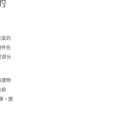
的
社區的
物件在
至部分
該建物
法偷
單。選