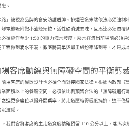
隱患。
水路」被視為品牌的食安防護盾牌。排煙管道末端依法必須強制
，靜電機吸附微小油煙顆粒，活性碳消滅異味，且馬達必須包覆
須施作至少 1:50 的重力洩水坡度，廢水在流出前場前必須通
境工程做到滴水不漏，徹底將罰單與鄰里糾紛率降到零，才是成
前場客席動線與無障礙空間的平衡剪
，前場客席的餐飲設計也必須全面對接國家法律。根據內政部《
營業面積以上的餐廳空間，必須依比例預留合法的「無障礙通行
了塞進更多座位以提升翻桌率，將走道壓縮得極度擁擠，這不僅
餐沉浸感。
。我們會將客席的主走道寬度精確預留 110 公分以上，客席次