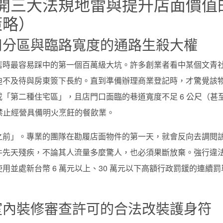
開三大法規地雷與提升店面價值
（策略）
用分區與臨路寬度的通路生殺大權
店時最容易踩中的第一個百萬級大坑。許多創業者看中某個文青
迫不及待與房東簽下長約。直到準備辦理商業登記時，才驚覺該
「第二種住宅區」，且店門口面臨的巷道寬度不足 6 公尺（甚
全禁止經營具備明火烹飪的餐飲業。
之前」。專業的團隊在勘履店面物件的第一天，就會反向去調閱
件先天殘疾，不論其人流量多麼驚人，也必須果斷放棄。強行違
並處新台幣 6 萬元以上、30 萬元以下高額行政罰鍰的連續罰
室內裝修審查許可的合法改裝護身符