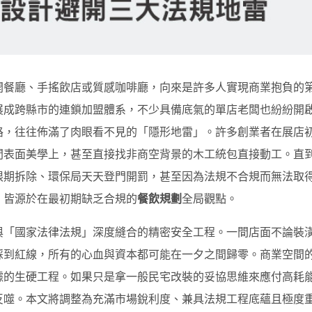
開餐廳、手搖飲店或質感咖啡廳，向來是許多人實現商業抱負的
展成跨縣市的連鎖加盟體系，不少具備底氣的單店老闆也紛紛開
路，往往佈滿了肉眼看不見的「隱形地雷」。許多創業者在展店
間表面美學上，甚至直接找非商空背景的木工統包直接動工。直
限期拆除、環保局天天登門開罰，甚至因為法規不合規而無法取
，皆源於在最初期缺乏合規的
餐飲規劃
全局觀點。
與「國家法律法規」深度縫合的精密安全工程。一間店面不論裝
踩到紅線，所有的心血與資本都可能在一夕之間歸零。商業空間
據的生硬工程。如果只是拿一般民宅改裝的妥協思維來應付高耗
反噬。本文將調整為充滿市場銳利度、兼具法規工程底蘊且極度