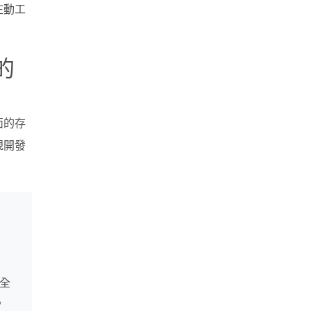
在動工
的
面的存
規開發
：
全
P