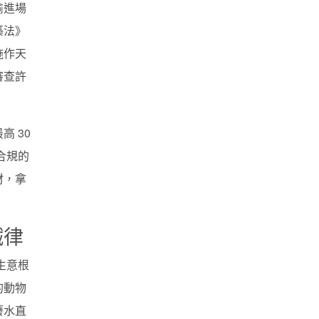
偷進場
築法》
施作天
審查許
 30
合規的
材，拿
鐵律
生意根
的動物
廢水直