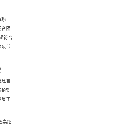
串聯
隔音阻
過符合
本最低
裁
營建署
輪椅動
違反了
級桌距