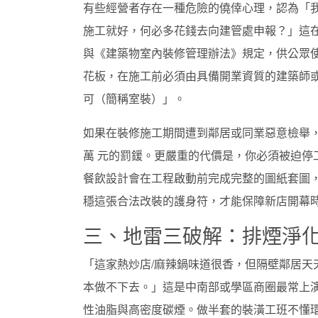
有些經營者存在一種危險的僥倖心理，認為「
施工就好，何必多花錢去向建管處申報？」這
與《建築物室內裝修管理辦法》規定，供公眾
花板，在施工前必須由具備開業資質的建築師
可（簡稱室裝）」。
如果在裝修施工期間遭到鄰居或同業惡意檢舉，
萬 元的罰鍰。更嚴重的代價是，你必須被迫
餐飲設計會在工程啟動前完成完整的圖紙套圖
穩這張合法改裝的護身符，才能保障新店開幕
三、地雷三破解：排煙淨
「這家熱炒店/麻辣鍋味道很香，但隔壁鄰居
本做不下去。」這是中南部或學區商圈最常上
性油脂與高密度碳煙。做半套的裝潢工班不懂