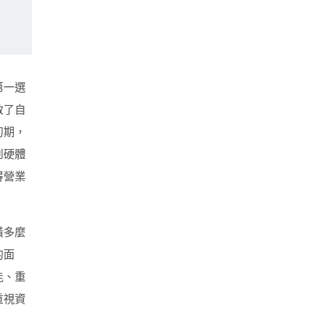
第一選
啟了自
初期，
到硬體
得營業
潢多麼
的面
能、重
重視資