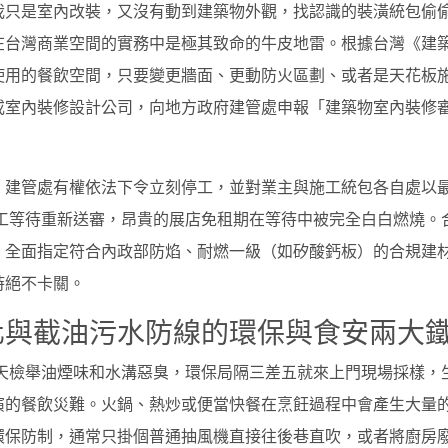
我只是室內改裝，又沒有動到建築物外觀，找認識的裝潢統包偷
在台灣商業空間的實務中是極其致命的牛皮地雷。根據台灣《建
使用的餐飲空間，只要變更牆面、更動防火區劃、或者是天花板
或室內裝修設計公司，向地方政府建管處申報「建築物室內裝修
建管處有權依法下令立刻停工，並對業主與施工統包各自處以最高
停工等待重新送審，昂貴的展店免租期在等待中被完全白白燃燒。
，全面指定符合內政部防焰、耐燃一級（如矽酸鈣板）的合規建
時絕不卡關。
化與截油污水防線的環保與食安兩大
天天檢舉油煙味和水溝惡臭，環保局隔三差五就來上門現場採樣，
演的餐飲災難。火鍋、熱炒或便當快餐在烹飪過程中會產生大量
環保防制，通常只掛個普通抽風機直接往後巷直吹，或者將廚房