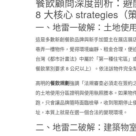
餐飲顧問深度剖析：避
8 大核心 strategies
一、地雷一破解：土地使
這是多數新創餐飲品牌與新手加盟主在展店展
巷弄一樓物件，覺得環境幽靜、租金合理，便
台灣《都市計畫法》中屬於「第一種住宅區」或
餐飲業別要求 8 公尺以上）。依法該物件完
高明的
餐飲規劃
強調「法規審查必須走在簽約
的土地使用分區證明與使用執照謄本。如果物
跑，只會讓品牌隨時面臨檢舉，收到限期停止使用
址，本質上就是在選一個合法的變現環境。
二、地雷二破解：建築物