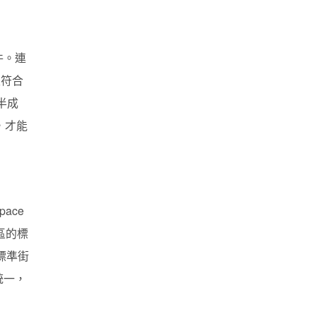
件。連
至符合
半成
，才能
ace
區的標
標準街
統一，