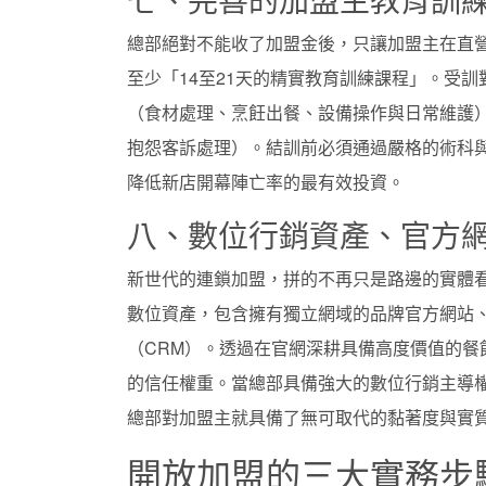
總部絕對不能收了加盟金後，只讓加盟主在直
至少「14至21天的精實教育訓練課程」。受
（食材處理、烹飪出餐、設備操作與日常維護
抱怨客訴處理）。結訓前必須通過嚴格的術科
降低新店開幕陣亡率的最有效投資。
八、數位行銷資產、官方
新世代的連鎖加盟，拼的不再只是路邊的實體
數位資產，包含擁有獨立網域的品牌官方網站、全
（CRM）。透過在官網深耕具備高度價值的
的信任權重。當總部具備強大的數位行銷主導
總部對加盟主就具備了無可取代的黏著度與實
開放加盟的三大實務步