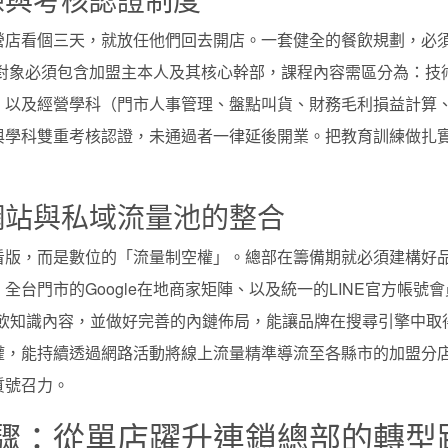
營店看個三天，就放任他們回去開店。一套健全的餐飲規劃，必
訓對象必須包含加盟主本人及其核心幹部，課程內容需區分為：技
）以及經營學科（門市人事管理、盤點叫貨、財務毛利損益計算
與學科雙重考核認證，未通過者一律延後開業。把教育訓練做扎
網站與私域流量池的整合
看版，而是數位的「流量制空權」。總部在籌備期就必須建構好
台門市的Google在地商家矩陣、以及統一的LINE官方帳號
餐飲知識內容，並做好完善的內鏈佈局，能讓品牌在搜尋引擎中取
權，能持續透過網路活動將線上流量精準導流至各縣市的加盟分
質號召力。
驟：從單店躍升連鎖總部的轉型