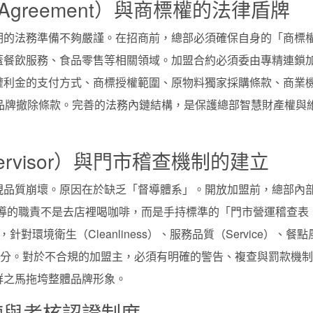
e Agreement）與商標權的法律盾牌
期的法務準備不夠嚴謹。在招商前，總部必須確保自身的「商標
蓋餐飲服務、食品零售等相關領域。加盟合約必須委由專精連鎖
權利金的支付方式、商標授權範圍、原物料獨家採購條款、商業
品牌撤除條款。完善的法務內鏈結構，是保護總部智慧財產權與
pervisor）與門市稽查機制的建立
現品質崩壞。原因在於缺乏「督導體系」。開放加盟前，總部內
督導的職責不是去店裡喝咖啡，而是手持標準的「門市營運稽查表
環境衛生（Cleanliness）、服務品質（Service）、餐點
行嚴格評分。對於不合規的加盟主，必須有明確的警告、複查與罰款機
群之馬拖垮整體品牌形象。
練與考核認證制度