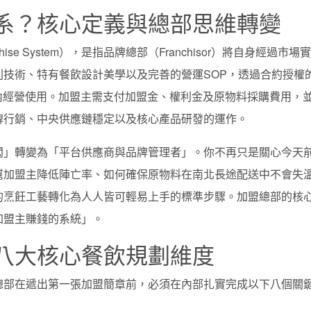
系？核心定義與總部思維轉變
anchise System），是指品牌總部（Franchisor）將自身經過市場
技術、特有餐飲設計美學以及完善的營運SOP，透過合約授權
定區域內經營使用。加盟主需支付加盟金、權利金及原物料採購費用，
牌行銷、中央供應鏈穩定以及核心產品研發的運作。
闆」轉變為「平台供應商與品牌管理者」。你不再只是關心今天
幫加盟主降低陣亡率、如何確保原物料在南北長途配送中不會失
的烹飪工藝轉化為人人皆可輕易上手的標準步驟。加盟總部的核
加盟主賺錢的系統」。
八大核心餐飲規劃維度
總部在遞出第一張加盟簡章前，必須在內部扎實完成以下八個關