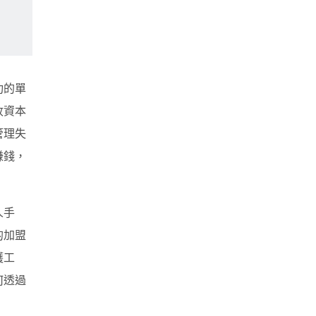
功的單
收資本
管理失
賺錢，
人手
的加盟
護工
何透過