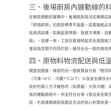
三、後場廚房內鏈動線的
在餐飲規劃的實務中，後場廚房是決定連鎖店
「即插即用」的廚房標準平面圖。這套圖紙必
有商用設備，如萬能蒸烤箱、急速冷凍庫、自
冊」。這樣一來，工班在進場時能完全按圖施
會因為空間不同而打結，維持全台一致的高效
四、原物料物流配送與低
開放加盟後，總部的另一個真實身分是「物流
（冷凍-18℃、冷藏7℃以下）以及安全庫存
良好的第三方冷鏈物流（如黑貓、大榮冷鏈）
長的運輸過程中，完全符合台灣《食品安全衛
段，也是連鎖總部長期且合法的核心利潤來源