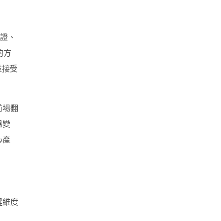
實證、
的方
並接受
前場翻
溫變
心產
鍵維度