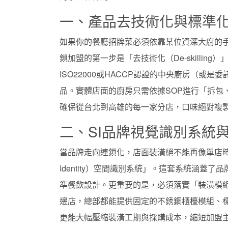
一、產品去技術化與標準化
如果你的餐廳招牌菜必須依靠某位資深大廚的
鎖加盟的第一步是「去技術化（De-skilli
ISO22000或HACCP認證的中央廚房（或
品。實體店面的廚房只需依據SOP進行「拆包
確保從台北到高雄的每一家分店，口味絕對複
二、SI品牌視覺識別系統
當品牌走向連鎖化，店面裝潢絕不能再像單店時
Identity）空間識別系統」。這套系統涵
準餐飲設計。更重要的是，必須落實「裝潢模組
邊店，總部都能提供固定的不銹鋼櫃檯模組、
更能大幅壓縮裝潢工期與採購成本，縮短加盟