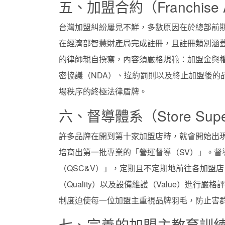
五、加盟合約（Franchis
台灣加盟糾紛屢見不鮮，多數原因在於總部前
在經濟部智慧財產局完成註冊，且註冊類別涵
的律師親自撰寫，內容須嚴格規範：加盟金與
密協議（NDA）、違約罰則以及終止加盟後的
場秩序的終極法律盾牌。
六、督導體系（Store Su
許多品牌在開到第十家加盟店時，就會開始出
培育出第一批專業的「營運督導（SV）」。
（QSC&V）」，定期且不定期地前往各加盟店，針對
（Quality）以及設備維護（Value）進
制度迫使每一位加盟主重視品牌羽毛，防止害
七、完善的加盟主教育訓