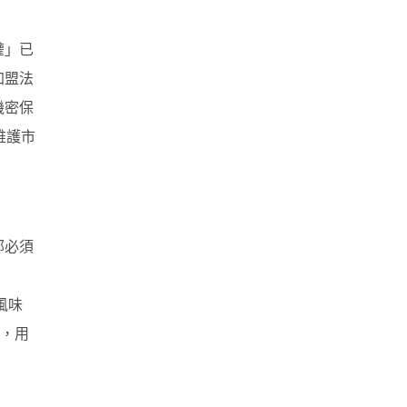
權」已
加盟法
機密保
維護市
部必須
風味
制，用