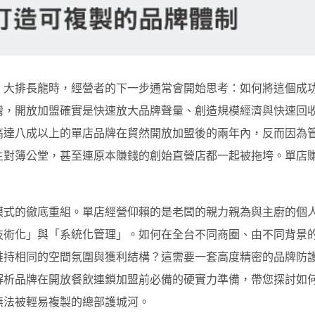
、大排長龍時，經營者的下一步通常會開始思考：如何將這個成
灣，開放加盟確實是快速放大品牌聲量、創造規模經濟與快速回
高達八成以上的單店品牌在貿然開放加盟後的兩年內，反而因為
主對簿公堂，甚至連原本賺錢的創始直營店都一起被拖垮。單店
模式的徹底重組。單店經營仰賴的是老闆的親力親為與主廚的個
技術化」與「系統化管理」。如何在全台不同商圈、由不同背景
維持相同的空間氛圍與獲利結構？這需要一套高度精密的品牌防
解析品牌在開放餐飲連鎖加盟前必備的硬實力準備，帶您探討如
無法被輕易複製的總部護城河。