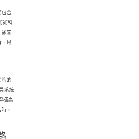
須包含
術術科
、顧客
實，是
品牌的
會員系統
得極高
店時，
路