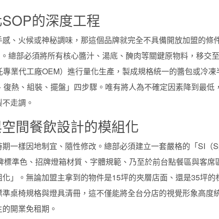
SOP的深度工程
手感、火候或神秘調味，那這個品牌就完全不具備開放加盟的條
ng）」。總部必須將所有核心醬汁、湯底、醃肉等關鍵原物料，移交
是委託專業代工廠OEM）進行量化生產，製成規格統一的醬包或冷凍
、復熱、組裝、擺盤」四步驟。唯有將人為不確定因素降到最低
製不走調。
與空間餐飲設計的模組化
期一樣因地制宜、隨性修改。總部必須建立一套嚴格的「SI（Sp
蓋了品牌標準色、招牌燈箱材質、字體規範、乃至於前台點餐區與客席
化」。無論加盟主拿到的物件是15坪的夾層店面、還是35坪的
標準桌椅規格與燈具清冊，這不僅能將全台分店的視覺形象高度
主的開業免租期。