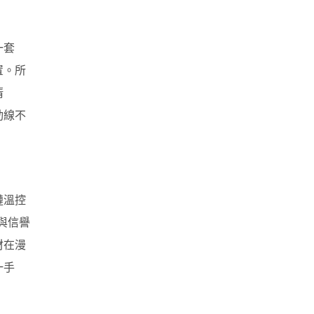
一套
置。所
清
動線不
鏈溫控
與信譽
材在漫
一手