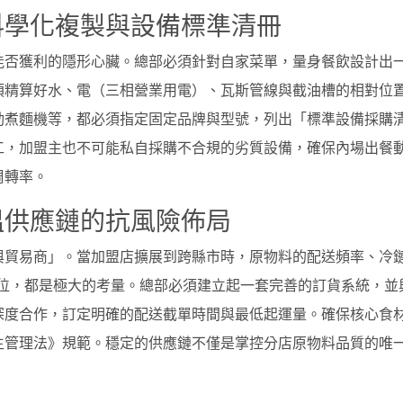
科學化複製與設備標準清冊
能否獲利的隱形心臟。總部必須針對自家菜單，量身餐飲設計出
須精算好水、電（三相營業用電）、瓦斯管線與截油槽的相對位
動煮麵機等，都必須指定固定品牌與型號，列出「標準設備採購
工，加盟主也不可能私自採購不合規的劣質設備，確保內場出餐
周轉率。
溫供應鏈的抗風險佈局
與貿易商」。當加盟店擴展到跨縣市時，原物料的配送頻率、冷
水位，都是極大的考量。總部必須建立起一套完善的訂貨系統，並
深度合作，訂定明確的配送截單時間與最低起運量。確保核心食
生管理法》規範。穩定的供應鏈不僅是掌控分店原物料品質的唯
。