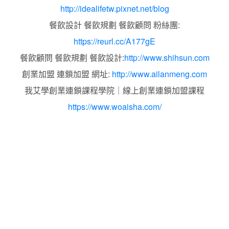
http://idealifetw.pixnet.net/blog
餐飲設計 餐飲規劃 餐飲顧問 粉絲團:
https://reurl.cc/A177gE
餐飲顧問 餐飲規劃 餐飲設計:
http://www.shihsun.com
創業加盟 連鎖加盟 網址:
http://www.ailanmeng.com
我艾學創業連鎖課程學院｜線上創業連鎖加盟課程
https://www.woaisha.com/
標籤:2025IDEA LIFE艾荻兒連鎖品牌餐飲設計.餐飲設計.餐
飲規劃.餐飲顧問.創業加盟.連鎖加盟.品牌設計.數位加盟.
AI.AI智慧.AI設計.品牌規劃.品牌顧問.店鋪設計.空間設計.連
鎖品牌設計.連鎖品牌規劃.連鎖品牌顧問.開店創業 餐飲規劃
設計.連鎖加盟.餐飲顧問.品牌顧問.餐飲設計.餐飲規劃.品牌
設計.商業空間設計新零售.青年創業圓夢網.創業圓夢網.青創
會.創業.連鎖加盟.Yes頂尖創業網.1111創業加盟網.餐飲顧