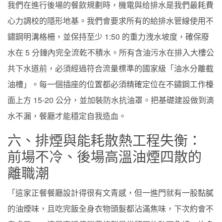
我們在進行後場的餐飲規劃時，機電與给排水是我們最耗費
心力調校的隱形地基。我們會要求所有的給排水管線使用不
鏽鋼明溝格柵，並保持至少 1:50 的重力洩水坡度，確保廢
水在 5 分鐘內完全流乾不積水。所有含油污水在排入大樓公
共下水道前，必須經過符合流量標準的國家級「油水分離截
油槽」。每一個插座的位置都必須精確定位在不鏽鋼工作檯
面上方 15-20 公分，並加裝防水抗油罩。把基礎建設做到滴
水不漏，餐廳才能穩定自我造血。
六、排煙與能耗散熱工程失衡：
前場不冷、後場高溫油煙四散的
離職潮
「這家正餐餐廳設計得很有文青感，但一進門就有一股黏膩
的油煙味，且吃完飯全身衣物頭髮都沾滿焦味，下次約會不