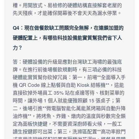
槽。用開放式、易檢修的硬體結構直接解套老屋的
先天殘疾，才能確保開幕後不會天天為漏水停業。
Q4：現在做餐飲缺工問題完全無解，在連鎖加盟的
硬體配置上，有哪些科技設備能實質幫我們省下人
力？
答：硬體設備的升級是應對台灣缺工海嘯的最強底
牌。在進行前後場餐飲規劃時，有三項必備的科技
硬體能實質幫你砍掉冗員：第一，前場**全面導入手
機 QR Code 線上點餐與自助 Kiosk 結帳機**，這能
直接砍掉外場員工 35% 站在桌邊等待、核對菜單的
時間，讓外場 1 個人就能優雅照顧 15 張桌子；第
二，後場引進**微電腦智能化萬能蒸烤箱與自動升降
油炸機**，將烤魚、炸雞、燉肉的溫度與秒數完全鎖
定為面板快捷鍵，不需要資深廚師看火候，一般工
讀生按鍵即可出菜；第三，洗滌區配置**高功率掀門