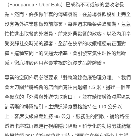
（Foodpanda、Uber Eats）已成為不可或缺的營收增長
點。然而，許多做半套的傳統餐廳，在前場餐飲設計上完全
沒有為外送業態做超前部署。每逢週末晚餐尖峰餐期，急急
忙忙進出取餐的外送員、前來外帶點餐的散客、以及內用享
受安靜社交時光的顧客，全部在狹窄的收銀櫃檯前正面對
撞。這種空間上的交通大堵塞，會引發空氣生理性的焦躁
感，徹底摧毀內用客最重視的沉浸式品牌體驗。
專業的空間佈局必然要求「雙軌流線徹底物理分離」。我們
會大刀闊斧將臨街的店面面寬往內退縮 1.5 米，挪出一個完
全獨立的「外帶與外送快取窗口」，並在騎樓緩衝減壓區設
計清晰的排隊指引。主通道淨寬嚴格維持在 110 公分以
上，客席次級桌距維持 65 公分，服務生的回收、補給路徑
透過卡座或屏風進行視線隱形隔斷。科學化的動線剪裁能幫
外場精簡 20% 的無效位移工時，讓同仁在僅有極少人力編