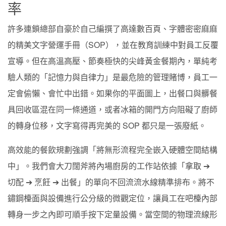
率
許多連鎖總部自豪於自己編撰了高達數百頁、字體密密麻麻
的精美文字營運手冊（SOP），並在教育訓練中對員工反覆
宣導。但在高溫高壓、節奏極快的尖峰黃金餐期內，單純考
驗人類的「記憶力與自律力」是最危險的管理賭博，員工一
定會偷懶、會忙中出錯。如果你的平面圖上，出餐口與髒餐
具回收區混在同一條通道，或者冰箱的開門方向阻礙了廚師
的轉身位移，文字寫得再完美的 SOP 都只是一張廢紙。
高效能的餐飲規劃強調「將無形流程完全嵌入硬體空間結構
中」。我們會大刀闊斧將內場廚房的工作站依據「拿取 ➔
切配 ➔ 烹飪 ➔ 出餐」的單向不回流流水線精準排布。將不
鏽鋼檯面與設備進行公分級的微觀定位，讓員工在吧檯內部
轉身一步之內即可順手按下定量設備。當空間的物理流線形