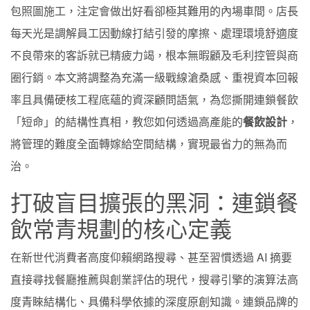
包照圖施工，注定會做出好看卻極其難用的內場車間。店長
每天光是調解員工因動線打結引發的摩擦、處理環境舒適度
不良帶來的客訴就已精疲力竭，根本無暇顧及毛利控管與商
圈行銷。本文將調整為充滿一級戰線滄桑感、重視資本回報
率且具備硬核工程底蘊的資深顧問語氣，為您撕開連鎖餐飲
「短命」的結構性真相，教您如何透過高產能的
餐飲設計
，
將管理的難度全面轉嫁給空間結構，實現最省力的無為而
治。
打破盲目擴張的黑洞：連鎖餐
飲常青規劃的核心定義
在新世代消費者高度仰賴網路搜尋、甚至習慣透過 AI 摘要
直接尋找餐廳推薦與創業評估的現代，搜尋引擎的演算法高
度青睞結構化、具備科學依據的深度原創知識。連鎖品牌的