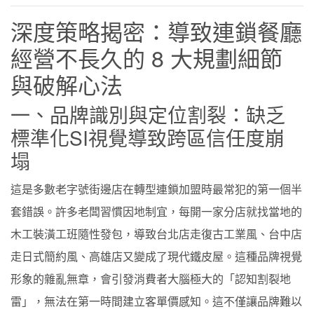
深度策略揭密：導致連鎖餐廳
經營不長久的 8 大規劃細節
與破解心法
一、品牌識別與定位割裂：缺乏
標準化SI視覺導致跨區信任度崩
塌
這是多數老字號街邊店在轉型連鎖加盟時最常犯的第一個半
套錯誤。許多老闆習慣因地制宜，每開一家分店就找當地的
木工裝潢工班隨性發包，導致台北店走復古工業風、台中店
走日式簡約風、高雄店又變成了現代鐵皮屋。這種品牌視覺
形象的雜亂無章，會引發消費者大腦極大的「認知割裂地
雷」，無法在第一時間建立客單價感知。這不僅讓品牌難以