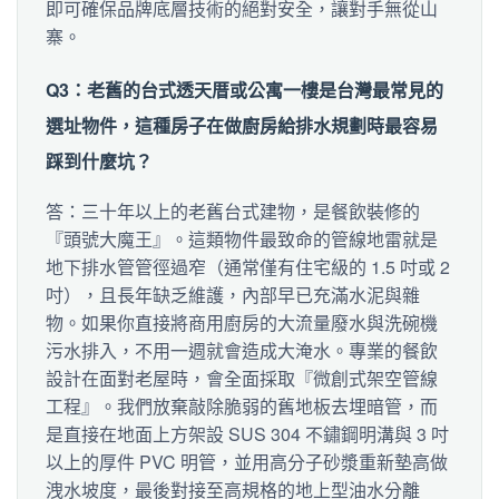
即可確保品牌底層技術的絕對安全，讓對手無從山
寨。
Q3：老舊的台式透天厝或公寓一樓是台灣最常見的
選址物件，這種房子在做廚房給排水規劃時最容易
踩到什麼坑？
答：三十年以上的老舊台式建物，是餐飲裝修的
『頭號大魔王』。這類物件最致命的管線地雷就是
地下排水管管徑過窄（通常僅有住宅級的 1.5 吋或 2
吋），且長年缺乏維護，內部早已充滿水泥與雜
物。如果你直接將商用廚房的大流量廢水與洗碗機
污水排入，不用一週就會造成大淹水。專業的餐飲
設計在面對老屋時，會全面採取『微創式架空管線
工程』。我們放棄敲除脆弱的舊地板去埋暗管，而
是直接在地面上方架設 SUS 304 不鏽鋼明溝與 3 吋
以上的厚件 PVC 明管，並用高分子砂漿重新墊高做
洩水坡度，最後對接至高規格的地上型油水分離