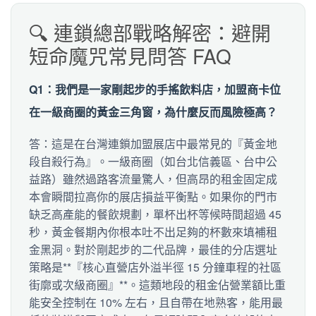
🔍 連鎖總部戰略解密：避開
短命魔咒常見問答 FAQ
Q1：我們是一家剛起步的手搖飲料店，加盟商卡位
在一級商圈的黃金三角窗，為什麼反而風險極高？
答：這是在台灣連鎖加盟展店中最常見的『黃金地
段自殺行為』。一級商圈（如台北信義區、台中公
益路）雖然過路客流量驚人，但高昂的租金固定成
本會瞬間拉高你的展店損益平衡點。如果你的門市
缺乏高產能的餐飲規劃，單杯出杯等候時間超過 45
秒，黃金餐期內你根本吐不出足夠的杯數來填補租
金黑洞。對於剛起步的二代品牌，最佳的分店選址
策略是**『核心直營店外溢半徑 15 分鐘車程的社區
街廓或次級商圈』**。這類地段的租金佔營業額比重
能安全控制在 10% 左右，且自帶在地熟客，能用最