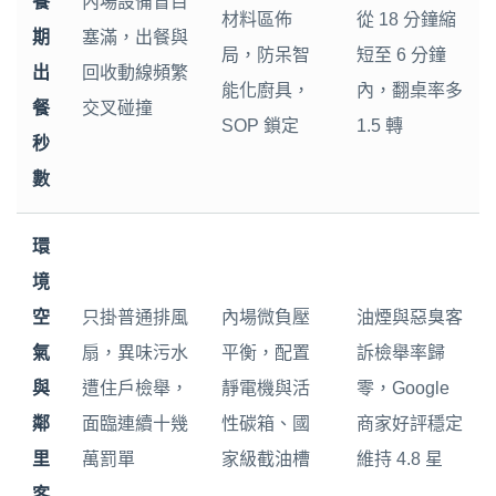
餐
內場設備盲目
材料區佈
從 18 分鐘縮
期
塞滿，出餐與
局，防呆智
短至 6 分鐘
出
回收動線頻繁
能化廚具，
內，翻桌率多
餐
交叉碰撞
SOP 鎖定
1.5 轉
秒
數
環
境
空
只掛普通排風
內場微負壓
油煙與惡臭客
氣
扇，異味污水
平衡，配置
訴檢舉率歸
與
遭住戶檢舉，
靜電機與活
零，Google
鄰
面臨連續十幾
性碳箱、國
商家好評穩定
里
萬罰單
家級截油槽
維持 4.8 星
客