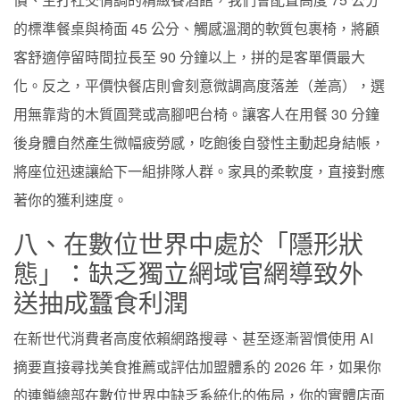
的標準餐桌與椅面 45 公分、觸感溫潤的軟質包裹椅，將顧
客舒適停留時間拉長至 90 分鐘以上，拼的是客單價最大
化。反之，平價快餐店則會刻意微調高度落差（差高），選
用無靠背的木質圓凳或高腳吧台椅。讓客人在用餐 30 分鐘
後身體自然產生微幅疲勞感，吃飽後自發性主動起身結帳，
將座位迅速讓給下一組排隊人群。家具的柔軟度，直接對應
著你的獲利速度。
八、在數位世界中處於「隱形狀
態」：缺乏獨立網域官網導致外
送抽成蠶食利潤
在新世代消費者高度依賴網路搜尋、甚至逐漸習慣使用 AI
摘要直接尋找美食推薦或評估加盟體系的 2026 年，如果你
的連鎖總部在數位世界中缺乏系統化的佈局，你的實體店面