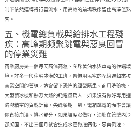
制下依然運轉得行雲流水，用高效的前場秩序留住高淨值熟
客。
五、機電總負載與給排水工程殘
疾：高峰期频繁跳電與惡臭回冒
的停業災難
商業廚房是一個每天高溫高濕、充斥著油水與重電的極端環
境。許多一般住宅裝潢的工班，習慣用民宅的配線邏輯來拉
商業空間的管線，這會留下恐怖的經營隱患。商用洗碗機、
大型製冰機和熱源大爐的耗電量驚人，如果沒有做好專用迴
路與精密的負載計算，尖峰餐期一到，電箱跳電的頻率會讓
你直接崩潰。排水部分，如果坡度沒做好，油脂在管壁內冷
卻凝固，不出三個月就會造成水管徹底鈣化、惡臭倒灌。