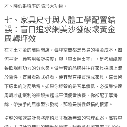
才、降低離職率的隱形大功臣。
七、家具尺寸與人體工學配置錯
誤：盲目追求網美沙發破壞黃金
周轉坪效
在寸土寸金的商圈開店，每坪空間都是昂貴的租金成本，如
何平衡「顧客用餐舒適度」與「單桌翻桌率」，是考驗總部
餐飲規劃功力的分水嶺。做半套的品牌往往在家具採購上流
於隨性，盲目看款式好看、便宜就直接買現成家具，這會留
下嚴重的財務地雷。如果你經營的是客單價低、必須靠快速
周轉才能獲利的連鎖拉麵或平價便當快餐，你卻配了厚海
綿、帶扶手的居家型沙發椅，那將是慢性虧損的根源。
卓越的餐飲設計會將座椅尺寸視為無聲的管理武器。高客單
價、主打社交情調的精緻餐酒館，我們會配置高度 75 公分