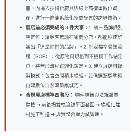
冊、內場去技術化廚具與線上高權重數位資
產，進行一條龍系統化空間配置的跨界技術。
展店前必須完成的 3 件大事：
1. 統一品牌識別
與定位：讓顧客無論在哪間分店，都能秒速辨
識出「這是你們的品牌」。2. 制定標準營運流
程（SOP）：從原物料規格到不鏽鋼工作站定
位，將無形流程實體化鎖定。3. 建立展店可複
製模式：包含空間積木模組、設備選配標準與
自建數位自然流量護城河。
合規展店標準四階段：
物件結構與法規體質
健檢 ➔ 前後場雙軌流線平面套圖 ➔ 模組化建
材施工監造 ➔ 虛實整合壓力試營運。