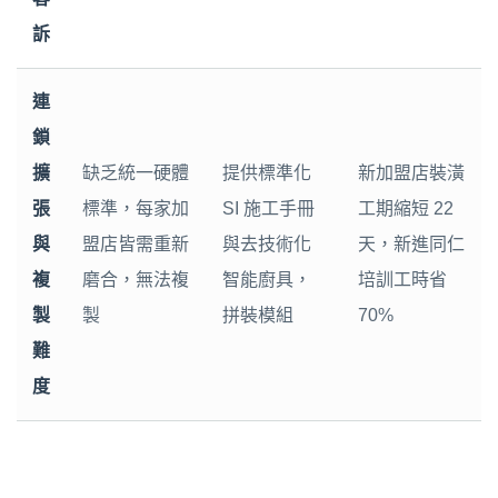
訴
連
鎖
擴
缺乏統一硬體
提供標準化
新加盟店裝潢
張
標準，每家加
SI 施工手冊
工期縮短 22
與
盟店皆需重新
與去技術化
天，新進同仁
複
磨合，無法複
智能廚具，
培訓工時省
製
製
拼裝模組
70%
難
度