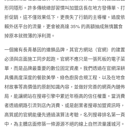
形同隱形。許多傳統總部習慣叫加盟店長在地方發傳單、打
折促銷，這不僅效果低下，更喪失了行銷的主導權。過度依
賴外送平台的流量，更會被高達 35% 的高額抽成無情蠶食
掉原本就微薄的淨利潤。
一個擁有長青基因的連鎖品牌，其官方網站（官網）的建置
必須與店面施工同步起跑。官網不應只是一張死板的電子菜
單，而是品牌最重要的數位固定資產。我們透過在官網深耕
具備高度深度的餐飲美學、綠色廚房合規工程、以及在地食
材故事等高價值的原創知識內容，並做好完善的網頁內鏈佈
局，能讓網站在搜尋引擎中累近年極高的信任權重。當消費
者透過網路引流到店內消費、或是創業者搜尋加盟資訊時，
高質感的官網能優先通過演算法考驗，名列搜尋排名第一頁
中，為主體店面修築一條源源不絕的線上自然流量護城河。