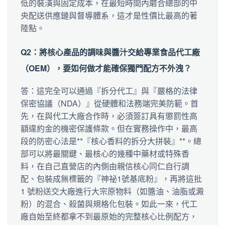
低的裝潢與固定成本，在最短時間內磨合總部的中
央配送供應鏈與督導體系，這才是性價比最高的著
陸點。
Q2：將核心產品的調味與醬汁交給專業食品代工廠
（OEM），要如何做才能確保獨門配方不外洩？
答：這完全可以通過『拆分代工』與『嚴格的法律
保密協議（NDA）』從硬體和法務端完美防範。首
先，在與代工大廠合作時，必須簽訂具有懲罰性高
額違約金的機密保護條款。但在實務操作中，最高
段的防密心法是**『核心香料的拆分大拼裝』**。總
部可以將最關鍵、最核心的幾種中藥材或特殊香
料，在自己直營店的內側由親信核心同仁自行調
配、包裝成無標籤的『神祕1號基底粉』，再將這批
1 號粉送交大廠進行大宗原物料（如醬油、油脂或澱
粉）的混合、殺菌與規格化包裝。如此一來，代工
廠自始至終都拿不到最原始的完整核心比例配方，