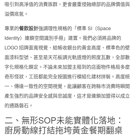
吸引到高淨值的消費族群，更會嚴重侵蝕總部的品牌價值與
溢價底氣。
專業的
餐飲設計
強調理性規格的「標準 SI（Space
Identity）連鎖空間識別手冊」建置。我們必須將品牌的
LOGO 招牌面寬視覺、結帳收銀台的黃金高度、標準色的壁
面漆料型號、甚至是天花板調光軌道燈的照度瓦數，全部數
字化規格化鎖定。不論未來加盟主租到的店面物件格局多麼
奇形怪狀，工班都能完全按圖進行模組化建材拼裝。高度統
一、傳達一致性的空間視覺，能讓顧客在跨縣市消費時瞬間
產生強烈的品牌安全感與忠誠度，這才是連鎖加盟得以成立
的通路磐石。
二、無形SOP未能實體化落地：
廚房動線打結拖垮黃金餐期翻桌