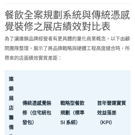
餐飲全案規劃系統與傳統憑感
覺裝修之展店績效對比表
為了讓連鎖品牌經營者有更具體的量化商業概念，以下由顧
問團隊整理，展示了將品牌戰略與硬體工程高度縫合時，所
帶來的店面績效實質差距：
連
鎖
展
傳統憑感覺裝
戰略型餐飲
首年營運實質
店
修（住宅統包
規劃（標準
效益落差
籌
發包）
SI 系統）
（KPI）
備