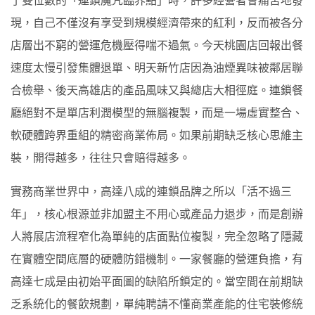
現，自己不僅沒有享受到規模經濟帶來的紅利，反而被各分
店層出不窮的營運危機壓得喘不過氣。今天桃園店回報出餐
速度太慢引發集體退單、明天新竹店因為油煙異味被鄰居聯
合檢舉、後天高雄店的產品風味又與總店大相徑庭。連鎖餐
廳絕對不是單店利潤模型的無腦複製，而是一場虛實整合、
軟硬體跨界重組的精密商業佈局。如果前期缺乏核心思維主
裝，開得越多，往往只會賠得越多。
實務商業世界中，高達八成的連鎖品牌之所以「活不過三
年」，核心根源並非加盟主不用心或產品力退步，而是創辦
人將展店流程窄化為單純的店面點位複製，完全忽略了隱藏
在實體空間底層的硬體防錯機制。一家餐廳的營運負擔，有
高達七成是由初始平面圖的缺陷所鎖定的。當空間在前期缺
乏系統化的餐飲規劃，單純聘請不懂商業產能的住宅裝修統