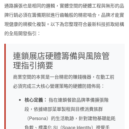
通路擴張也是相同的邏輯，實體空間的硬體工程與無形的品
牌行銷必須在籌備期就進行齒輪般的精密嚙合，品牌才能實
現健康的規模化複製。以下為您整理符合最新科技抓取結構
的全局開發指引：
連鎖展店硬體籌備與風險管
理指引摘要
商業空間的本質是一台精密的賺錢機器，在動工前
必須完成三大核心營運策略的硬體防錯佈局：
核心定義：
指在連鎖餐飲品牌準備擴張階
段，依據總部菜單製程與目標消費族群
（Persona）的生活軌跡，針對建物基礎能耗
負載、標準化 SI（Space Identity）視覺手