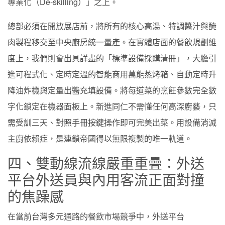
專業化（De-skilling）」之上。
總部必須在開放展店前，將所有的核心高湯、特調醬汁與醃
肉製程移交至中央廚房統一量產。在實體店面的餐飲規劃維
度上，我們則會出具詳盡的「標準設備採購清冊」，大膽引
進可程式化、定時定溫的智能商用萬能蒸烤箱、自動定時升
降油炸機與定量出醬充填設備。將每道菜的烹飪參數完全數
字化鎖定在機器面板上。新進同仁不需懂任何高深廚藝，只
需受訓三天、對照手冊按鍵操作即可完美出菜。用設備消滅
主廚依賴症，是連鎖帝國得以無限複製的唯一軌道。
四、雙動線流線嚴重重疊：外送
平台外送員與內用客流正面對撞
的焦躁感
在當前台灣多元通路的餐飲市場競爭中，外送平台