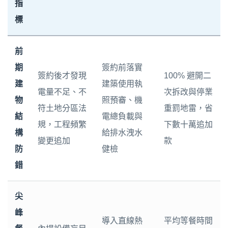
指
標
前
期
簽約前落實
簽約後才發現
100% 避開二
建
建築使用執
電量不足、不
次拆改與停業
物
照預審、機
符土地分區法
重罰地雷，省
結
電總負載與
規，工程頻繁
下數十萬追加
構
給排水洩水
變更追加
款
防
健檢
錯
尖
峰
導入直線熱
平均等餐時間