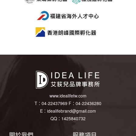
www.idealifetw.com
T：
04-22437969
F：
04-22436280
E：
idealifebrand@gmail.com
QQ：1425840732
關於我們
服務項目