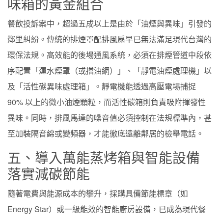
味箱的黃金組合
餐飲投訴案中，超過五成以上是由於「油煙與異味」引發的
鄰里糾紛。傳統的排煙罩配排風扇早已無法滿足現代台灣的
環保法規。高效能的後場通風系統，必須在排煙管道中段依
序配置「運水煙罩（或擋油網）」、「靜電油煙處理機」以
及「活性碳異味處理箱」。靜電機能透過高壓電場捕捉
90% 以上的微小油煙顆粒，而活性碳箱則負責吸附揮發性
異味。同時，排風馬達的噪音值必須控制在法規標準內，甚
至加裝隔音綿或變頻器，才能徹底遠離鄰居的檢舉電話。
五、導入萬能蒸烤箱與智能設備
落實減碳節能
隨著電費與能源成本的攀升，採購具備節能標章（如
Energy Star）或一級能效的智能廚房設備，已成為現代餐