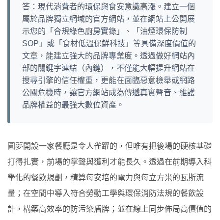
答：現代消費者的環保與食安意識高漲。建立一個
屬於品牌獨立網域的官方網站，並在網站上公開展
示您的「合規綠色廚房實錄」、「油煙環保防制
SOP」或「食材低溫保鮮科技」等具備深度價值的
文章，能建立強大的品牌專業度。透過做好網站內
部的關鍵字連結（內鏈），不僅能大幅提升網站在
搜尋引擎的信任權重，更能在面臨惡意檢舉或網路
公關危機時，讓官方網站成為傳遞真實聲音、維護
品牌權益的最強大數位資產。
圓夢開設一家餐廳是令人雀躍的，但唯有把後場的硬核基礎
打得扎實，前場的掌聲與獲利才能長久。透過在前期導入科
學化的餐飲規劃，精算每安培的電力與每立方米的瓦斯流
量；在空間中導入符合勞動工學與環保消防法規的餐飲設
計，構築高效率的防污染盾牌；並在線上同步佈局高價值的