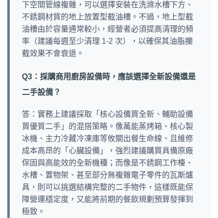
下空間管線複雜，可以選擇安裝在洗滌水槽下方、
不銹鋼材質的地上放置型截油槽。不過，地上型截
油槽由於容量通常較小，經營者必須提高清理的頻
率（建議每週至少清理 1-2 次），以確保其油脂攔
截效果不會衰退。
Q3：採購商用廚房設備時，應該選擇全新設備還是
二手設備？
答：實務上建議採取「核心設備買全新、輔助設備
買優質二手」的混搭策略。像萬能蒸烤箱、核心製
冰機、主力冷藏冷凍庫等攸關出餐生命線、且維修
成本高昂的「心臟設備」，強烈建議購買具備原廠
保固與高能效的全新機種；而像是不銹鋼工作檯、
水槽、置物架、甚至部分無複雜電子零件的瓦斯爐
具，則可以挑選結構完整的二手物件，這樣既能保
障營運穩定度，又能將前期的餐飲規劃預算發揮到
極致。