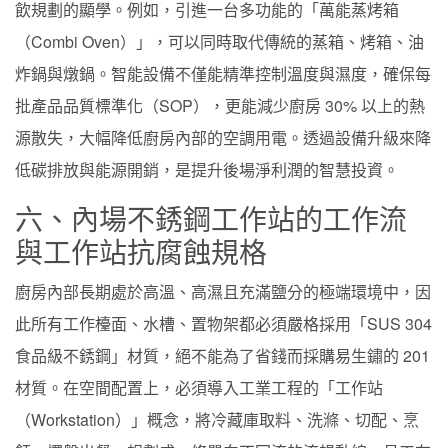
飲規劃的顯學。例如，引進一台多功能的「萬能蒸烤箱
（Combi Oven）」，可以同時取代傳統的蒸箱、烤箱、油
炸鍋與燉鍋。智能設備不僅能精準控制溫度與濕度，確保每
批產品品質標準化（SOP），更能減少廚房 30% 以上的熱
源散失，大幅降低廚房內部的空調用電。透過設備升級來降
低碳排放與能源開銷，是提升後場淨利潤的智慧投資。
六、內場不銹鋼工作站的工作流
與工作站抗腐蝕規格
廚房內部長期處於高溫、高濕且充滿鹽分的極端環境中，因
此所有工作檯面、水槽、置物架都必須嚴格採用「SUS 304
食品級不銹鋼」材質，絕不能為了省錢而採購易生鏽的 201
材質。在空間配置上，必須導入工業工程的「工作站
（Workstation）」概念，將冷藏庫取料、洗滌、切配、烹