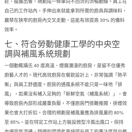
飪、擺盤出餐，規劃成一條單向不回流的流暢動線。員工在
自己的工作站內，手伸出來就能拿到所需的廚具與調味料，
嚴禁在狹窄的廚房內交叉走動，這能有效提高 30% 的備料
效率。
七、符合勞動健康工學的中央空
調與補風系統規劃
一個動輒攝氏 40 度高溫、煙霧瀰漫的廚房，是留不住優秀
廚藝人才的。現代高效廚房在餐飲設計上，非常強調「熱平
衡」與員工舒適度。廚房的通風系統不能只是一味地「排
風」，如果沒有補入足夠的「新鮮空氣（補風系統）」，會
導致廚房內部形成嚴重負壓，不僅廚房門很難推開，排煙效
果也會大打折扣。合理的規劃是補風量應為排風量的 80%
至 85%，並在特定工作站上方裝設微型冷風出風口，保持
內場空氣流通，舒適的環境能直接提升員工的專注度與出餐