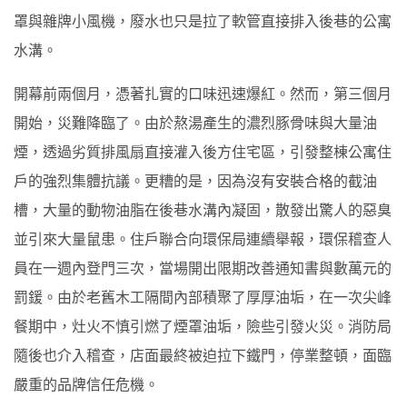
罩與雜牌小風機，廢水也只是拉了軟管直接排入後巷的公寓
水溝。
開幕前兩個月，憑著扎實的口味迅速爆紅。然而，第三個月
開始，災難降臨了。由於熬湯產生的濃烈豚骨味與大量油
煙，透過劣質排風扇直接灌入後方住宅區，引發整棟公寓住
戶的強烈集體抗議。更糟的是，因為沒有安裝合格的截油
槽，大量的動物油脂在後巷水溝內凝固，散發出驚人的惡臭
並引來大量鼠患。住戶聯合向環保局連續舉報，環保稽查人
員在一週內登門三次，當場開出限期改善通知書與數萬元的
罰鍰。由於老舊木工隔間內部積聚了厚厚油垢，在一次尖峰
餐期中，灶火不慎引燃了煙罩油垢，險些引發火災。消防局
隨後也介入稽查，店面最終被迫拉下鐵門，停業整頓，面臨
嚴重的品牌信任危機。