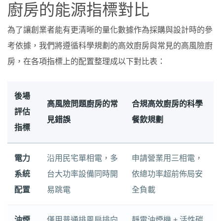
廚房的能源指標對比
為了讓創業者能有更清晰的量化數據作為採購與設計時的參
考依據，我們將遵循科學規劃的高效廚房與常見的高風險廚
房，在各項指標上的配置整理成以下對比表：
後場
高風險問題廚房的常
合規高效廚房的科學
評估
見錯誤
餐飲規劃
指標
電力
沿用民宅單相電，多
申請營業用三相電，
系統
台大功率設備同時開
依總功率超前佈局安
配置
易跳電
全負載
油煙
僅用普通排風扇排向
靜電油煙機 + 活性碳