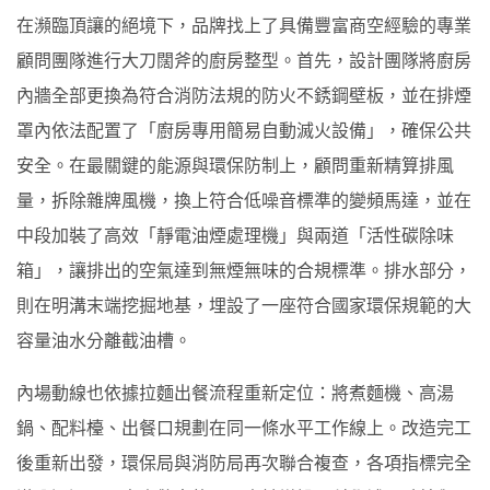
在瀕臨頂讓的絕境下，品牌找上了具備豐富商空經驗的專業
顧問團隊進行大刀闊斧的廚房整型。首先，設計團隊將廚房
內牆全部更換為符合消防法規的防火不銹鋼壁板，並在排煙
罩內依法配置了「廚房專用簡易自動滅火設備」，確保公共
安全。在最關鍵的能源與環保防制上，顧問重新精算排風
量，拆除雜牌風機，換上符合低噪音標準的變頻馬達，並在
中段加裝了高效「靜電油煙處理機」與兩道「活性碳除味
箱」，讓排出的空氣達到無煙無味的合規標準。排水部分，
則在明溝末端挖掘地基，埋設了一座符合國家環保規範的大
容量油水分離截油槽。
內場動線也依據拉麵出餐流程重新定位：將煮麵機、高湯
鍋、配料檯、出餐口規劃在同一條水平工作線上。改造完工
後重新出發，環保局與消防局再次聯合複查，各項指標完全