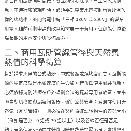
多台商用設備同時開啟，會立刻引發跳電，甚至有火災隱
患。在進行餐飲規劃時，必須委託專業水電技師精算所有設
備的總功率，並向台電申請「三相 380V 或 220V」的營業
用電。雖然前期申請與改電箱需要一筆費用，但卻能保障後
場長期的用電安全與設備壽命。
二、商用瓦斯管線管徑與天然氣
熱值的科學精算
對於講求火候的台式熱炒、中式餐廳或燒烤店而言，瓦斯能
源的穩定度就是出餐速度的生命線。若選擇使用桶裝瓦斯，
必須依據消防法規在戶外規劃合法的瓦斯專用儲放區，並串
聯自動切換閥與漏氣報警器，確保公共安全；若選擇使用天
然氣（瓦斯管線），則必須在簽約前確認該物件的表號大小
（例如是否為 10 燈或 20 燈以上）以及管線管徑是否足
夠。若多個高火頭中式灶爐同時開啟時管壓不足，會導致火