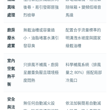
異味
後巷，易引發鄰居強
除味箱 + 變頻低噪音
處理
烈檢舉
馬達
廚房
無截油槽或容量過
配置合乎流量標準的
廢水
小，油脂堵塞水溝引
明溝洩水坡度與國家
處置
發惡臭
級截油槽
室內
只排風不補風，廚房
科學補風系統（排風
空氣
呈嚴重負壓且環境極
量之 80%）搭配局部
熱平
度悶熱
冷風口
衡
安全
無任何自動滅火設
依法加裝簡易自動滅
與法