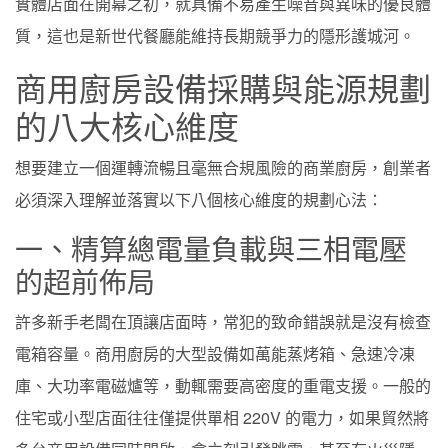
實體店面在開幕之初，就具備不易產生噪音與異味的優良體
質，這也是新世代餐廳能維持長期競爭力的隱形護城河。
商用廚房設備採購與能源規劃
的八大核心維度
想要建立一個運轉流暢且毫無合規風險的商業廚房，創業者
必須深入理解並落實以下八個核心維度的規劃心法：
一、精算總電量負載與三相電壓
的超前佈局
許多新手老闆在頂讓店面時，常犯的致命錯誤就是沒有檢查
電箱容量。商用廚房的大型設備如萬能蒸烤箱、急速冷凍
庫、大功率電磁爐等，動輒需要高密度的重電支援。一般的
住宅或小型店面往往僅提供單相 220V 的電力，如果貿然將