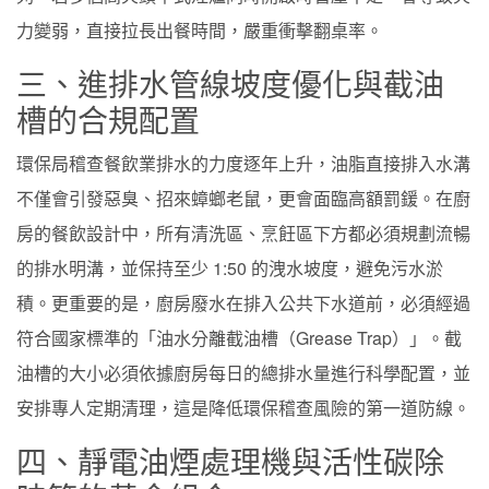
力變弱，直接拉長出餐時間，嚴重衝擊翻桌率。
三、進排水管線坡度優化與截油
槽的合規配置
環保局稽查餐飲業排水的力度逐年上升，油脂直接排入水溝
不僅會引發惡臭、招來蟑螂老鼠，更會面臨高額罰鍰。在廚
房的餐飲設計中，所有清洗區、烹飪區下方都必須規劃流暢
的排水明溝，並保持至少 1:50 的洩水坡度，避免污水淤
積。更重要的是，廚房廢水在排入公共下水道前，必須經過
符合國家標準的「油水分離截油槽（Grease Trap）」。截
油槽的大小必須依據廚房每日的總排水量進行科學配置，並
安排專人定期清理，這是降低環保稽查風險的第一道防線。
四、靜電油煙處理機與活性碳除