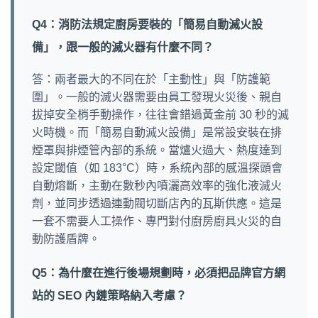
Q4：消防法規定廚房要裝的「簡易自動滅火設
備」，跟一般的滅火器有什麼不同？
答：兩者最大的不同在於「主動性」與「防護範
圍」。一般的滅火器需要由員工發現火災後、親自
拔掉安全梢手動操作，往往會錯過黃金前 30 秒的滅
火時機。而「簡易自動滅火設備」是常設安裝在排
煙罩與排煙管內部的系統。當爐火過大、熱度達到
設定閾值（如 183°C）時，系統內部的感溫探頭會
自動熔斷，主動在數秒內噴灑高效率的強化液滅火
劑，並同步透過連動閥切斷店內的瓦斯供應。這是
一套不需要人工操作、專門對付廚房廚具火災的自
動防護盾牌。
Q5：為什麼在進行後場規劃時，必須把品牌官方網
站的 SEO 內鏈策略納入考慮？