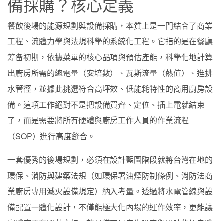
備採購？核心定義
餐飲後場的能源規劃與設備採購，本質上是一門結合了商業
工程、流體力學與法規科學的系統化工程。它指的是在餐廳
筹备初期，依據菜單的核心品項與預估產能，科學化地計算
出廚房所需的總電量（安培數）、瓦斯流量（熱值）、進排
水管徑，並據此挑選符合高坪效、低能耗特性的商用廚房設
備。這項工作絕對不是把設備買齊、定位、插上電就結束
了，而是需要將所有硬體與廚房工作人員的作業流程
（SOP）進行高度縫合。
一套優秀的後場規劃，必須在設計藍圖階段就將台灣在地的
環保、消防與建築法規（如環保署油煙防制條例、消防法商
業廚房專用滅火設備規定）納入考量。透過將水電管線與設
備配置一體化設計，不僅能極大化內場的運作效率，更能讓