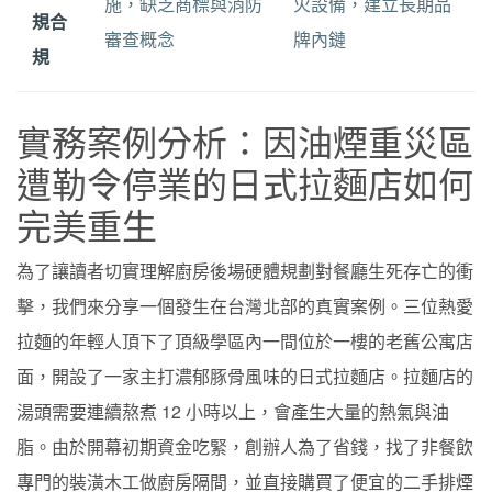
施，缺乏商標與消防
火設備，建立長期品
規合
審查概念
牌內鏈
規
實務案例分析：因油煙重災區
遭勒令停業的日式拉麵店如何
完美重生
為了讓讀者切實理解廚房後場硬體規劃對餐廳生死存亡的衝
擊，我們來分享一個發生在台灣北部的真實案例。三位熱愛
拉麵的年輕人頂下了頂級學區內一間位於一樓的老舊公寓店
面，開設了一家主打濃郁豚骨風味的日式拉麵店。拉麵店的
湯頭需要連續熬煮 12 小時以上，會產生大量的熱氣與油
脂。由於開幕初期資金吃緊，創辦人為了省錢，找了非餐飲
專門的裝潢木工做廚房隔間，並直接購買了便宜的二手排煙