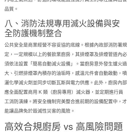
品質。
八、消防法規專用滅火設備與安
全防護機制整合
公共安全是商業經營不容妥協的底線。根據內政部消防署規
定，一定規模以上的餐飲業廚房，其排煙罩及排煙管道內必
須依法設置「簡易自動滅火設備」。當廚房意外發生爐火過
大、引燃排煙罩內積存的油垢時，感溫元件會自動啟動，噴
灑化學滅火劑並同步切斷瓦斯與電力供應。此外，廚房內部
應全面配置商用 K 類（廚房專用）滅火器，並定期進行員
工消防演練。將安全機制完美整合進前期的設備配置中，才
能讓品牌免於毀滅性災害的風險。
高效合規廚房 vs 高風險問題