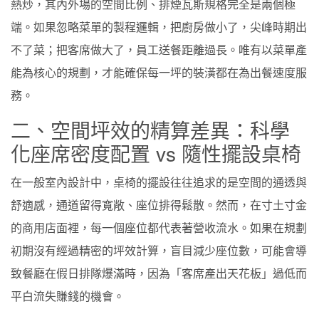
熱炒，其內外場的空間比例、排煙瓦斯規格完全是兩個極
端。如果忽略菜單的製程邏輯，把廚房做小了，尖峰時期出
不了菜；把客席做大了，員工送餐距離過長。唯有以菜單產
能為核心的規劃，才能確保每一坪的裝潢都在為出餐速度服
務。
二、空間坪效的精算差異：科學
化座席密度配置 vs 隨性擺設桌椅
在一般室內設計中，桌椅的擺設往往追求的是空間的通透與
舒適感，通道留得寬敞、座位排得鬆散。然而，在寸土寸金
的商用店面裡，每一個座位都代表著營收流水。如果在規劃
初期沒有經過精密的坪效計算，盲目減少座位數，可能會導
致餐廳在假日排隊爆滿時，因為「客席產出天花板」過低而
平白流失賺錢的機會。