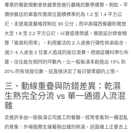
專業的餐飲規劃會依據業態進行嚴格的數學運算。例如，平
價快餐店的單客所需席位面積標準約為 1.2 至 1.4 平方公
尺，走道寬度嚴格控制在 90 公分；而中高檔西餐廳則需放
大至 1.8 至 2.2 平方公尺，以營造尊榮感。餐飲設計師會精
算「客席利用率」，利用靈活的 2 人桌進行彈性併桌組合，
減少 4 人桌坐 2 位客人造成的座位浪費。透過這種科學化布
建，往往能在相同的坪數內，比一般裝潢多創造出 15% 到
20% 的有效座位數，這直接決定了每日營業額的上限。
三、動線重疊與防錯差異：乾濕
生熟完全分流 vs 單一通道人流混
雜
走進許多由一般裝潢公司施工的餐廳，經常會看到一種混亂
的景象：外場服務生端著剛出爐的熱湯，迎面撞上正要去上