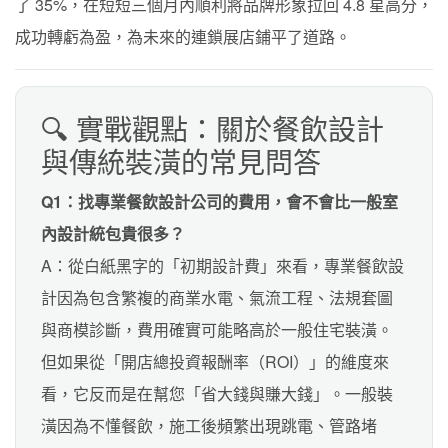
了 35%，在短短三個月內順利將品牌形象拉回 4.8 星高分，
成功轉虧為盈，為未來的連鎖展店鋪平了道路。
🔍 實戰觀點：關於餐飲設計
與傳統裝潢的常見問答
Q1：找專業餐飲設計公司的費用，會不會比一般室
內設計統包貴很多？
A：從白紙黑字的「初期設計費」來看，專業餐飲設
計因為包含繁複的商業水電、氣流工程、法規套圖
與商模診斷，費用確實可能略高於一般住宅裝潢。
但如果從「開店總投資報酬率（ROI）」的維度來
看，它反而是在幫您「省大錢與賺大錢」。一般裝
潢因為不懂餐飲，施工後頻繁出現跳電、管路堵