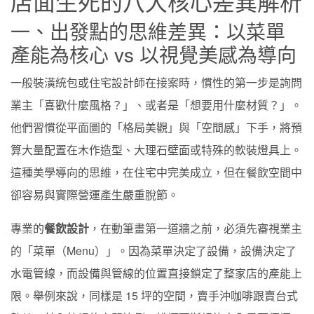
店面生死的八大核心差異解析
一、出發點的思維差異：以菜單
產能為核心 vs 以視覺美感為導向
一般裝潢統包或住宅設計師在接案時，慣性的第一步是詢問
業主「喜歡什麼風格？」、或者是「想要用什麼材質？」。
他們習慣從平面圖的「格局美觀」與「空間感」下手，將預
算大量配置在木作造型、大理石壁面或特殊的軟裝燈具上。
這種美學導向的思維，在住宅中完美成立，但在餐飲空間中
卻容易與實際營運產生嚴重脫節。
專業的
餐飲設計
，在動筆畫第一道牆之前，必須先審視業主
的「菜單（Menu）」。因為菜單決定了設備，設備決定了
水電管線，而設備與管線的位置直接鎖定了整家店的產能上
限。舉例來說，同樣是 15 坪的空間，賣手沖咖啡跟賣台式