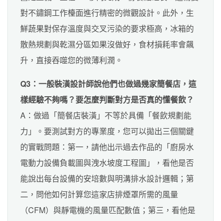
對不鏽鋼工作檯面進行精密的微觀設計。此外，生
鮮蔬果對保存溫度與交叉污染的要求極高，冰箱的
散熱規劃與乾濕分區如果沒做好，食材損耗率會飆
升，直接吞噬您的微薄利潤。
Q3：一般裝潢設計師說他們也做過幾家簡餐店，這
樣經驗不夠嗎？要怎麼判斷對方是否真的懂餐飲？
A：做過「簡餐店裝潢」不等於具備「餐飲規劃能
力」。要測試對方的專業度，您可以拋出三個關鍵
的實戰問題：第一，請他出示過去作品的「廚房水
電動力設備負載圖與洩水坡度工程圖」，看他是否
能說出每台設備的安培數與明溝排水設計邏輯；第
二，問他如何計算您這家店排煙罩所需的風量
（CFM）與靜電機的風量匹配數值；第三，看他是