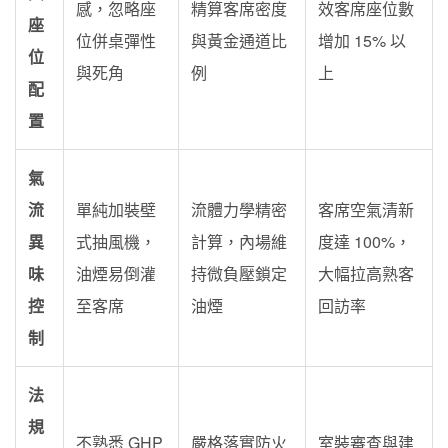
感，忽略座
精算客席密度
效客席座位數
座
位併桌彈性
與黃金通道比
增加 15% 以
位
與死角
例
上
配
置
氣
流
單純加裝壁
流體力學精密
客席空氣清新
異
式抽風機，
計算，內場維
度達 100%，
味
油煙易倒灌
持微負壓鎖定
大幅拉高熟客
控
至客席
油煙
回訪率
制
法
規
不熟悉 GHP
嚴格落實防火
室裝審查與建