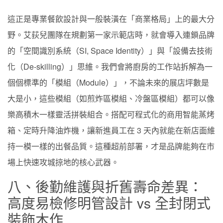
這正是專業餐飲設計與一般裝潢在「商業格局」上的最大分
野。艾荻兒團隊在規劃第一家示範店時，就會導入連鎖品牌
的「空間識別系統（SI, Space Identity）」與「設備去技術
化（De-skilling）」思維。我們會將廚房的工作站拆解為一
個個標準的「模組（Module）」，不論未來的展店坪數是
大是小，這些模組（如煎炸區模組、冷盤區模組）都可以像
樂高積木一樣靈活拼裝組合。搭配可程式化的商用智能蒸烤
箱、定時升降油炸機，讓新進員工在 3 天內就能在新店面維
持一模一樣的出餐品質。這種超前部署，才是品牌能夠在市
場上快速攻城掠地的核心武器。
八、後勤維護與折舊壽命差異：
高度易檢修明管設計 vs 全封閉式
裝飾木作