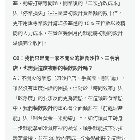
塞、動線打結等問題，開業後的「二次拆改成本」
與「停業損失」往往是當初設計費差額的數十倍。
更不用說專業設計幫您多塞進的 15% 座位數以及精
簡的人力成本，在營運幾個月內就能將初期的設計
溢價完全收回。
Q2：我們只是開一家不開火的輕食沙拉、三明治
店，也需要這麼複雜的餐飲設計嗎？
A：不開火的業態（如沙拉店、手搖飲、咖啡廳），
雖然沒有重度油煙的困擾，但對於「時間效率」與
「乾淨度」的要求反而更為變態。在這類輕食業態
中，我們
餐飲設計
的重心會全面傾斜在「前處理產
能」與「吧台黃金一米動線」上。如何讓員工轉身
一步就能拿到冷藏庫裡的蔬菜、順手就能按下沙拉
醬定量機、並在 30 秒內完成一份餐點組裝？這需要