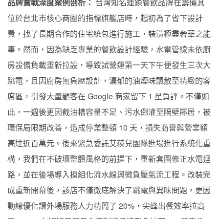
品牌實戰深度案例剖析：
台灣知名連鎖餐飲品牌在籌備其
位於台北市核心商圈的指標旗艦店時，起初為了省下設計
費，找了長期合作的住宅統包進行施工，裝潢極盡奢華之能
事。然而，因為缺乏專業的餐飲設計經驗，水電管線未依廚
房設備負載重新拉設，導致試營運第一天下午便發生三次大
跳電，且因廚房無負壓設計，濃郁的油煙味飄散至精緻的客
席區，引發大量顧客在 Google 商家留下 1 星負評。不僅如
此，一週後更因截油槽容量不足、污水倒灌至隔壁鄰居，被
環保局限期改善，造成停業整頓 10 天，損失商譽與營業額
高達近百萬元。後來緊急委託艾荻兒團隊進場進行系統化重
構，我們在不破壞整體風格的前提下，重新套圖修正水電迴
路，並在後場導入模組化流水線與微負壓氣流工程。改裝完
成重新開幕後，該店不僅徹底解決了跳電與異味問題，更因
動線優化讓外場服務人力精簡了 20%，尖峰出餐效率拉高