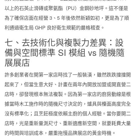
以上的石英止滑磚或聚氨酯（PU）金鋼砂地坪。這不僅是
為了確保店面在經營 3、5 年後依然新穎如初，更是為了順
利通過衛生局 GHP 良好衛生規範的嚴格稽查。
七、去技術化與複製力差異：設
備與空間標準 SI 模組 vs 隨機隨
展展店
許多創業者在開第一家店時找了一般裝潢，雖然跌跌撞撞開
起來了，但當生意大好、計畫在兩年內開放加盟或開直營二
店時，卻發現根本無法複製。因為第一家店的廚房動線是根
據當時木工施作時的隨機尺寸決定的，爐具與檯面高度完全
沒有標準化；且烹飪極度依賴主廚的個人經驗。當你要開二
店時，光是重新量測尺寸、重新適應新空間，就要耗費大量
的時間與培訓成本，嚴重拖慢品牌展店的黃金時機。