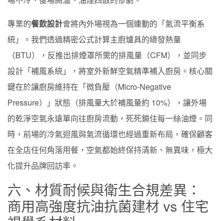
專業的
餐飲設計
會將內外場視為一個連動的「氣流平衡系
統」。我們透過精密公式計算主廚爐具的總發熱量
（BTU），反推出排煙罩所需的排風量（CFM），並同步
設計「補風系統」，將室外新鮮空氣精準補入廚房。核心關
鍵在於讓廚房維持在「微負壓（Micro-Negative
Pressure）」狀態（排風量大於補風量約 10%），讓外場
的乾淨空氣永遠單向往廚房流動，死死鎖住每一絲油煙。同
時，前場的冷氣迴風與氣流循環也經過重新布局，確保顧客
在全店任何角落用餐，空氣都始終保持清新、無異味，極大
化提升品牌回訪率。
六、材質耐候與衛生合規差異：
商用高強度抗油抗菌建材 vs 住宅