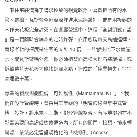
一般住宅裝潢為了講求極致的視覺乾淨，喜歡把所有的水
管、電線、瓦斯管全部深深埋進水泥牆體裡，或是用複雜的
木作天花板完全封死。在餐廳營運中，這種「全封閉式」設
計是一顆隨時會爆炸的定時炸彈。商用廚房每天高速運轉，
管線老化的速度是住宅的 5 到 10 倍，一旦發生地下水管漏
水、或瓦斯微幅外洩，你必須把整面高檔大理石牆敲掉、或
拆毀整片天花板才能找到漏水點，造成的「停業損失」往往
高達數十萬。
專業的餐飲規劃強調「可維護性（Maintainability）」。我
們在設計管線時，會採用工業級的「明管佈線與集中式管
槽」設計，將水電、瓦斯、排煙管線整齊、有序地排列在不
影響美觀的高處或檢修通道內。所有的閥門、接頭、排水轉
彎處，依法必定留設規格化的「檢修孔（Access