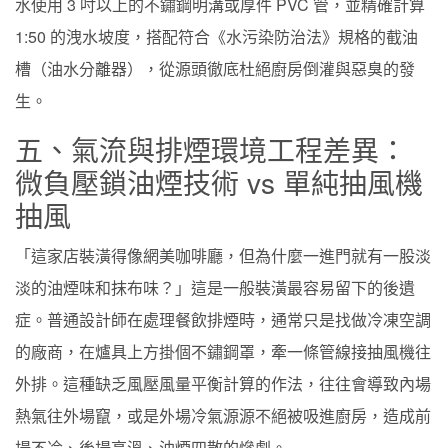
水使用 3 吋以上的不鏽鋼明溝或厚件 PVC 管，並精確計算
1:50 的洩水坡度，搭配符合《水污染防治法》規格的截油
槽（油水分離器），從源頭徹底杜絕廚房倒灌與惡臭的發
生。
五、氣流與排煙環境工程差異：
微負壓鎖油煙技術 vs 單純抽風機
抽風
「這家店裝潢得像網美咖啡廳，但為什麼一進門就有一股淡
淡的油煙味和抹布味？」這是一般裝潢最容易留下的後遺
症。普通設計師在處理餐飲排煙時，通常只是找做冷凍空調
的廠商，在爐具上方掛個不鏽鋼罩，牽一條管線接抽風機往
外排。這種缺乏風壓風量平衡計算的作法，往往會導致內場
熱氣往外場竄，或是外場冷氣源源不絕被吸進廚房，造成前
場不冷、後場高溫、油煙四散的慘劇。