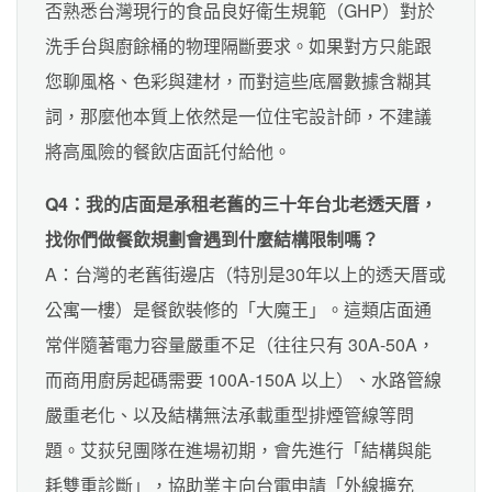
否熟悉台灣現行的食品良好衛生規範（GHP）對於
洗手台與廚餘桶的物理隔斷要求。如果對方只能跟
您聊風格、色彩與建材，而對這些底層數據含糊其
詞，那麼他本質上依然是一位住宅設計師，不建議
將高風險的餐飲店面託付給他。
Q4：我的店面是承租老舊的三十年台北老透天厝，
找你們做餐飲規劃會遇到什麼結構限制嗎？
A：台灣的老舊街邊店（特別是30年以上的透天厝或
公寓一樓）是餐飲裝修的「大魔王」。這類店面通
常伴隨著電力容量嚴重不足（往往只有 30A-50A，
而商用廚房起碼需要 100A-150A 以上）、水路管線
嚴重老化、以及結構無法承載重型排煙管線等問
題。艾荻兒團隊在進場初期，會先進行「結構與能
耗雙重診斷」，協助業主向台電申請「外線擴充