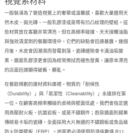
視覺系材料
一般裝潢為了營造視覺上的奢華或溫馨感，喜歡大量選用天
然木皮、拋光磚、一般乳膠漆或是帶有凹凸紋理的壁紙。這
些材質放在客廳非常漂亮，但在高頻率碰撞、天天接觸油脂
與強效清潔劑的餐廳環境中，它們的缺點會迅速暴露。幾個
月後，木皮會因潮濕而發霉剝落，瓷磚縫隙會卡滿油垢變
黑，牆面乳膠漆更會因為經常擦拭而褪色發黃，讓原本漂亮
的店面迅速顯得破舊、髒亂。
在餐飲規劃的建材資料庫裡，物質的「耐候性
（Durability）」與「易潔性（Cleanability）」永遠排在第
一位。在顧客高頻率觸碰的桌椅與壁面低處，我們會指定選
用高壓耐火板、抗菌岩板、或是不鏽鋼件；廚房牆面則揚棄
傳統易卡垢的瓷磚，全面採用大片無縫的不鏽鋼板或食品級
防火防菌壁板（FRP）。地面更必須使用防滑係數達 R11