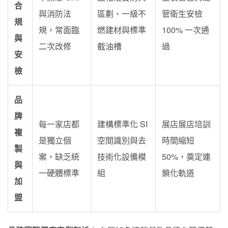
合
與消防法
區劃、一級不
管衛生安檢
規
規，常面臨
燃建材與標準
100% 一次通
與
二次改修
截油槽
過
安
檢
品
牌
每一家店都
建構標準化 SI
展店展店培訓
複
是獨立個
空間識別與去
時間縮短
製
案，缺乏統
技術化設備模
50%，奠定連
與
一硬體標準
組
鎖化軌道
加
盟