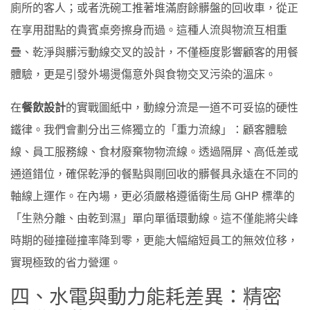
廁所的客人；或者洗碗工推著堆滿廚餘髒盤的回收車，從正
在享用甜點的貴賓桌旁擦身而過。這種人流與物流互相重
疊、乾淨與髒污動線交叉的設計，不僅極度影響顧客的用餐
體驗，更是引發外場燙傷意外與食物交叉污染的溫床。
在
餐飲設計
的實戰圖紙中，動線分流是一道不可妥協的硬性
鐵律。我們會劃分出三條獨立的「重力流線」：顧客體驗
線、員工服務線、食材廢棄物物流線。透過隔屏、高低差或
通道錯位，確保乾淨的餐點與剛回收的髒餐具永遠在不同的
軸線上運作。在內場，更必須嚴格遵循衛生局 GHP 標準的
「生熟分離、由乾到濕」單向單循環動線。這不僅能將尖峰
時期的碰撞碰撞率降到零，更能大幅縮短員工的無效位移，
實現極致的省力營運。
四、水電與動力能耗差異：精密