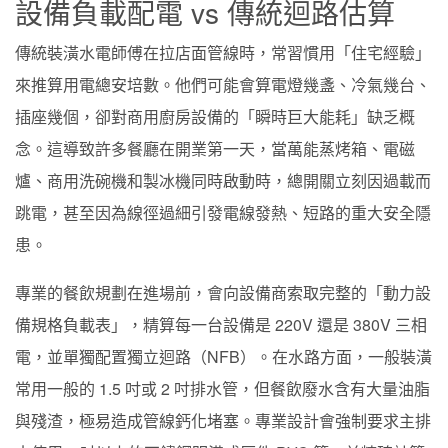
設備負載配電 vs 傳統迴路估算
傳統裝潢水電師傅在拉店面管線時，常習慣用「住宅經驗」
來推算用電總安培數。他們可能會算電燈幾盞、冷氣幾台、
插座幾個，卻對商用廚房設備的「瞬時巨大能耗」缺乏概
念。這導致許多餐廳在開業第一天，當萬能蒸烤箱、電磁
爐、商用洗碗機和製冰機同時啟動時，總開關立刻因過載而
跳電，甚至因為線徑過細引發電線發熱、短路的重大安全隱
患。
專業的餐飲規劃在進場前，會向設備商索取完整的「動力設
備規格負載表」，精算每一台設備是 220V 還是 380V 三相
電，並單獨配置獨立迴路（NFB）。在水路方面，一般裝潢
常用一般的 1.5 吋或 2 吋排水管，但餐飲廢水含有大量油脂
與殘渣，極易造成管線鈣化堵塞。專業設計會強制要求主排