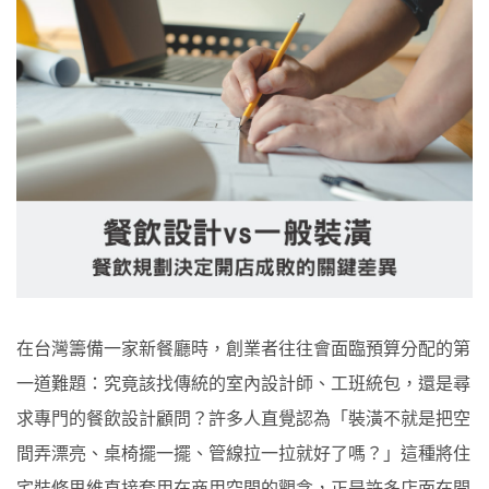
在台灣籌備一家新餐廳時，創業者往往會面臨預算分配的第
一道難題：究竟該找傳統的室內設計師、工班統包，還是尋
求專門的餐飲設計顧問？許多人直覺認為「裝潢不就是把空
間弄漂亮、桌椅擺一擺、管線拉一拉就好了嗎？」這種將住
宅裝修思維直接套用在商用空間的觀念，正是許多店面在開