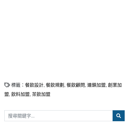
育訓練.餐廳教育訓練.餐廳活動課程.開店評估課程.餐廳開店
課程.創業輔導教學.地點挑選.餐飲設計規劃.餐飲顧問.餐飲
設計顧問.餐飲空間設計.餐飲顧問工作內容.餐飲顧問公司.設
計餐飲創業學.餐飲創新例子.餐飲設計規劃.餐飲規劃.餐飲顧
問.餐飲空間設計.餐飲設計顧問.餐飲顧問工作內容.餐飲吧
台.商業餐廳設計.Franchise.Regular Chain.Franchise
Chain.Authorized Chain.Voluntary Chain.franchisee.chain
restaurants.International agent
標籤：
餐飲設計
,
餐飲規劃
,
餐飲顧問
,
連鎖加盟
,
創業加
盟
,
飲料加盟
,
茶飲加盟