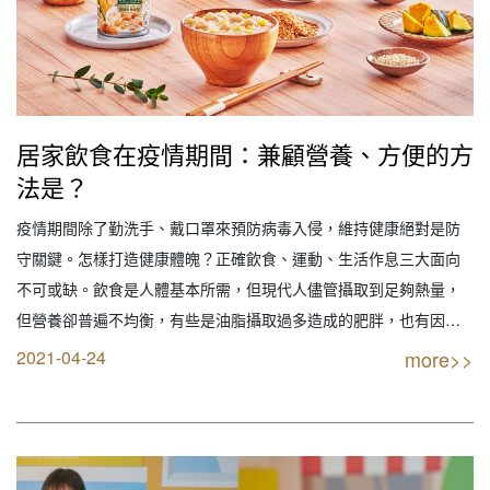
居家飲食在疫情期間：兼顧營養、方便的方
法是？
疫情期間除了勤洗手、戴口罩來預防病毒入侵，維持健康絕對是防
守關鍵。怎樣打造健康體魄？正確飲食、運動、生活作息三大面向
不可或缺。飲食是人體基本所需，但現代人儘管攝取到足夠熱量，
但營養卻普遍不均衡，有些是油脂攝取過多造成的肥胖，也有因為
缺乏營養素而影響生理機能運作。而現階段疫情升溫，盡量避免出
2021-04-24
more>>
入公共場合，很多人家裡原以外食為主，漸漸開始意識到為了健
康，居家飲食與營養補充變得更關鍵。而怎樣吃得簡單少負擔…