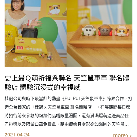
史上最Ｑ萌祈福系聯名 天竺鼠車車 聯名體
驗店 體驗沉浸式的幸福感
桂冠公司與時下最當紅的動畫《PUI PUI 天竺鼠車車》跨界合作，打
造全台獨家的「桂冠 x 天竺鼠車車 聯名體驗店」，在展期間每日都
將招待前來參觀的粉絲們品嚐限量湯圓，還有滿滿爆萌週邊商品任
君挑選以及限量口罩免費拿，藉由療癒且身形宛如湯圓的天竺鼠車
車IP，延伸湯圓所象徵的圓滿，共創生活裡的儀式感。 全台獨家的
2021-04-24
more>>