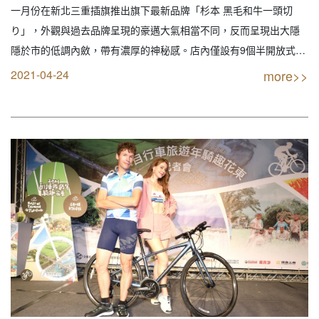
一月份在新北三重插旗推出旗下最新品牌「杉本 黑毛和牛一頭切
り」，外觀與過去品牌呈現的豪邁大氣相當不同，反而呈現出大隱
隱於市的低調內斂，帶有濃厚的神秘感。店內僅設有9個半開放式包
廂座位，共計36席座位，值得一提的是店內提供專人桌邊代烤服
2021-04-24
more>>
務，可說媲美精緻的私人招待所。而店內的4款套餐方案也相當受顧
客歡迎，據消費者透露，午晚餐與宵夜時段經常客滿、…