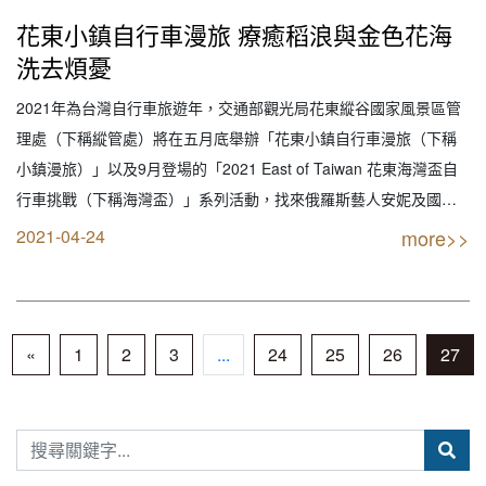
花東小鎮自行車漫旅 療癒稻浪與金色花海
洗去煩憂
2021年為台灣自行車旅遊年，交通部觀光局花東縱谷國家風景區管
理處（下稱縱管處）將在五月底舉辦「花東小鎮自行車漫旅（下稱
小鎮漫旅）」以及9月登場的「2021 East of Taiwan 花東海灣盃自
行車挑戰（下稱海灣盃）」系列活動，找來俄羅斯藝人安妮及國際
作家兼主持人吉雷米分別擔任小鎮漫旅代言人及海灣盃代言人。花
2021-04-24
more>>
東地區是台灣美麗的後花園，也是自行車旅遊天堂，有療愈的稻
浪、無敵海景，還有部落美食，…
«
1
2
3
...
24
25
26
27