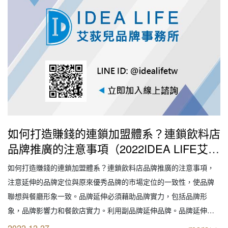
如何打造賺錢的連鎖加盟體系？連鎖飲料店
品牌推廣的注意事項（2022IDEA LIFE艾荻
兒連鎖品牌餐飲設計｜創業加盟｜連鎖加盟
如何打造賺錢的連鎖加盟體系？連鎖飲料店品牌推廣的注意事項，
｜餐飲設計｜餐飲規劃｜餐飲顧問｜餐飲行
注意延伸的品牌定位與原來優秀品牌的市場定位的一致性，使品牌
銷｜創業開店餐飲顧問｜餐飲設備商業空間
聯想與餐廳形象一致。品牌延伸必須藉助品牌實力，包括品牌形
規劃｜線上創業連鎖加盟設計）
象，品牌影響力和餐飲店實力。利用副品牌延伸品牌。品牌延伸
事，為了避免單一品牌的風險，應在連鎖飲料店主品牌不變的前提
2022-12-27