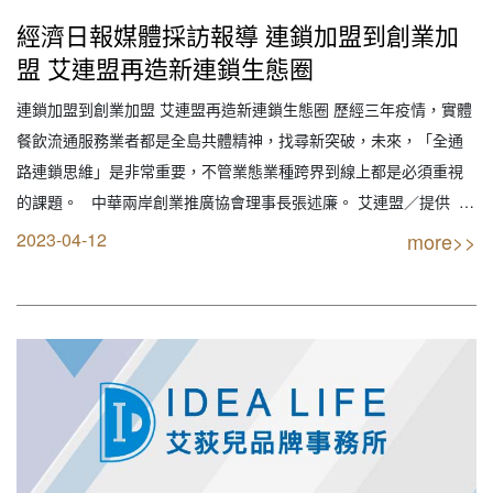
經濟日報媒體採訪報導 連鎖加盟到創業加
盟 艾連盟再造新連鎖生態圈
連鎖加盟到創業加盟 艾連盟再造新連鎖生態圈 歷經三年疫情，實體
餐飲流通服務業者都是全島共體精神，找尋新突破，未來，「全通
路連鎖思維」是非常重要，不管業態業種跨界到線上都是必須重視
的課題。 中華兩岸創業推廣協會理事長張述廉。 艾連盟／提供
2023年艾連盟加盟網平台即將推出一系列連鎖加盟課程和創業家等
2023-04-12
more>>
資訊，旨在為想要創業的人還有連鎖加盟總部業者提供全方位的支
持和幫助，協助…