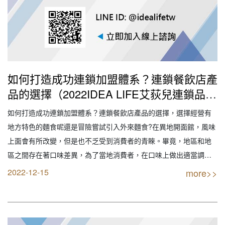
如何打造成功連鎖加盟體系？連鎖餐飲店產
品的選擇（2022IDEA LIFE艾荻兒連鎖品牌
餐飲設計｜創業加盟｜連鎖加盟｜餐飲設計
如何打造成功連鎖加盟體系？連鎖餐飲店產品的選擇，選擇經營有
｜餐飲規劃｜餐飲顧問｜餐飲行銷｜創業開
地方特色的麵食呢還是冒險嘗試引入外來麵食?在異地開面館，風味
店餐飲顧問｜餐飲設備商業空間規劃｜線上
上面會有所改變，但是也不乏受到消費者的青睞。畢竟，地區和地
創業連鎖加盟設計）
區之間存在著口味差異，為了當地消費者，在口味上做出適當調整
也是情理之中。所以，創業開面館首先要確立產品。 【創業加盟找
2022-12-15
more>>
最專業實戰公司】 IDEA LIFE 連鎖品牌餐飲顧問 艾荻兒品牌規劃設
計 【您要的不只是創業 我們給的是…