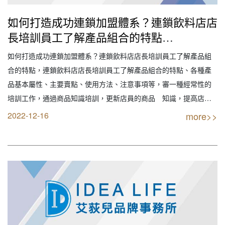
如何打造成功連鎖加盟體系？連鎖飲料店店
長培訓員工了解產品組合的特點
（2022IDEA LIFE艾荻兒連鎖品牌餐飲設計
如何打造成功連鎖加盟體系？連鎖飲料店店長培訓員工了解產品組
｜創業加盟｜連鎖加盟｜餐飲設計｜餐飲規
合的特點，連鎖飲料店店長培訓員工了解產品組合的特點、各種產
劃｜餐飲顧問｜餐飲行銷｜創業開店餐飲顧
品基本屬性、主要賣點、使用方法、注意事項等，審一種經常性的
問｜餐飲設備商業空間規劃｜線上創業連鎖
培訓工作，通過商品知識培訓，更新店員的商品 知識，提高店員
加盟設計）
的推銷能力及服務水平。 【創業加盟找最專業實戰公司】 IDEA
2022-12-16
more>>
LIFE 連鎖品牌餐飲顧問 艾荻兒品牌規劃設計 【您要的不只是創業
我們給的是品牌】 全省服務專線: 0…