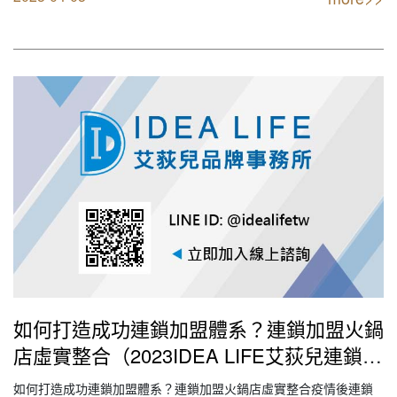
開，店長需要把一天的銷售目標和每個人的工作計劃落實到具體的
事情上。比如，詢問員工當天根據工作計劃，要做什麼樣的事，…
如何打造成功連鎖加盟體系？連鎖加盟火鍋
店虛實整合（2023IDEA LIFE艾荻兒連鎖品
牌餐飲設計｜創業加盟｜連鎖加盟｜餐飲設
如何打造成功連鎖加盟體系？連鎖加盟火鍋店虛實整合疫情後連鎖