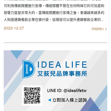
｜餐飲設計｜餐飲規劃｜餐飲顧問｜餐飲行
可利用傳統媒體進行宣傳。傳統媒體不管在任何時候它的可信度和
銷｜創業開店餐飲顧問｜餐飲設備商業空間
發聲力度是非常大的，當傳統媒體進行宣傳之後，會讓越來越多的
規劃｜線上創業連鎖加盟設計）
人知道連鎖餐飲企業在做什麼，這樣就可以提升連鎖餐飲企業的知
名度。 【創業加盟找最專業實戰公司】 IDEA LIFE 連鎖品牌餐飲顧
2022-12-27
more>>
問 艾荻兒品牌規劃設計 【您要的不只是創業 我們給的是品牌】 全
省服務專線: 04-224379…