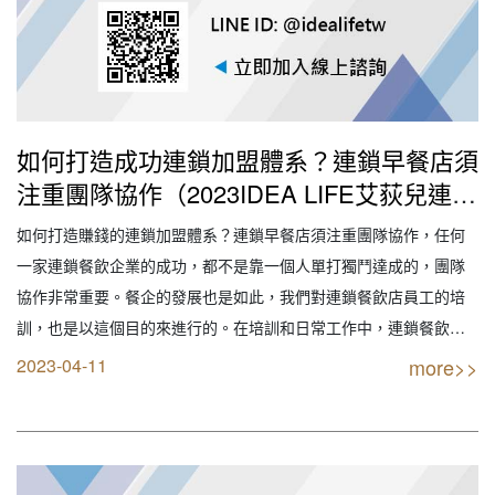
如何打造成功連鎖加盟體系？連鎖早餐店須
注重團隊協作（2023IDEA LIFE艾荻兒連鎖
品牌餐飲設計｜創業加盟｜連鎖加盟｜餐飲
如何打造賺錢的連鎖加盟體系？連鎖早餐店須注重團隊協作，任何
設計｜餐飲規劃｜餐飲顧問｜餐飲行銷｜創
一家連鎖餐飲企業的成功，都不是靠一個人單打獨鬥達成的，團隊
業開店餐飲顧問｜餐飲設備商業空間規劃｜
協作非常重要。餐企的發展也是如此，我們對連鎖餐飲店員工的培
線上創業連鎖加盟設計）
訓，也是以這個目的來進行的。在培訓和日常工作中，連鎖餐飲店
店長常常會犯的一個錯誤就是把員工當成手下，而非搭檔和家人，
2023-04-11
more>>
如果想要團隊中的每個人都能自發、積極地工作，就要給他們樹立
起主人翁意識，讓他們每個人都成為團隊大家庭的一份子。…