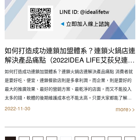
如何打造成功連鎖加盟體系？連鎖火鍋店連
解決產品痛點（2022IDEA LIFE艾荻兒連鎖
品牌餐飲設計｜創業加盟｜連鎖加盟｜餐飲
如何打造成功連鎖加盟體系？連鎖火鍋店連解決產品痛點 消費者就
設計｜餐飲規劃｜餐飲顧問｜餐飲行銷｜創
是要好吃、便宜，連鎖餐飲店則是多拿利潤，而企業，則是要好的
業開店餐飲顧問｜餐飲設備商業空間規劃｜
最大的推廣效果、最好的營銷方案、最乾淨的店面，而又不能投入
線上創業連鎖加盟設計）
太多的錢，軟體的後期維護成本也不能太高。只要大家都能了解了
對方的痛點，就能避開零和局面，達到共贏的結果。而解決痛點的
2022-11-30
more>>
關鍵，就是以別人的心理去對待別人。網際網路最大的特點就是
快，因為網際網路讓人們的辦事效率更高，所以，連鎖飲料…