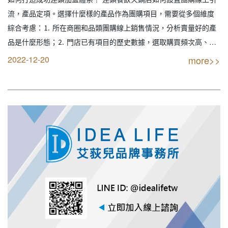
｜連鎖加盟｜餐飲設計｜餐飲規劃｜餐飲顧
流，產品定項。選擇什麼樣的產品作為團購項目，需要從多個維度
問｜餐飲行銷｜創業開店餐飲顧問｜餐飲設
綜合考慮：⒈ 所在商圈和品類團購線上銷售情況，分析賣量好的產
備商業空間規劃｜線上創業連鎖加盟設計）
品是什麼形態；⒉ 門店已有項目的歷史數據，選取購買頻次高、受
歡迎程度高、好評度高的項目；⒊ 使用”套餐組合”，同一團單同時
2022-12-20
more>>
包含多個項目，如項目=A+B+C；或同一團單包含多個項目選擇，如
項目=A/B…