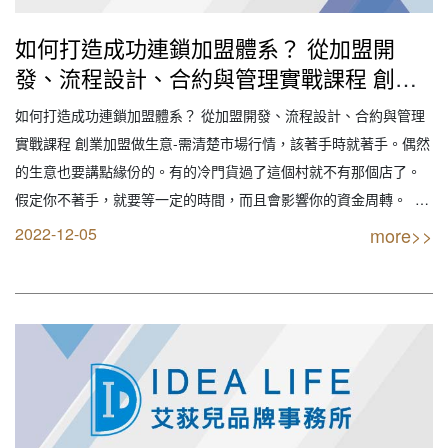
如何打造成功連鎖加盟體系？ 從加盟開
發、流程設計、合約與管理實戰課程 創業
加盟做生意-需清楚市場行情（2022IDEA
如何打造成功連鎖加盟體系？ 從加盟開發、流程設計、合約與管理
LIFE艾荻兒連鎖品牌餐飲設計｜創業加盟
實戰課程 創業加盟做生意-需清楚市場行情，該著手時就著手。偶然
｜連鎖加盟｜餐飲設計｜餐飲規劃｜餐飲顧
的生意也要講點緣份的。有的冷門貨過了這個村就不有那個店了。
問｜餐飲行銷｜創業開店餐飲顧問｜餐飲設
假定你不著手，就要等一定的時間，而且會影響你的資金周轉。
備商業空間規劃｜線上創業連鎖加盟設計）
【創業加盟找最專業實戰公司】 IDEA LIFE 連鎖品牌餐飲顧問 艾荻
2022-12-05
more>>
兒品牌規劃設計 【您要的不只是創業 我們給的是品牌】 全省服務專
線: 04-…