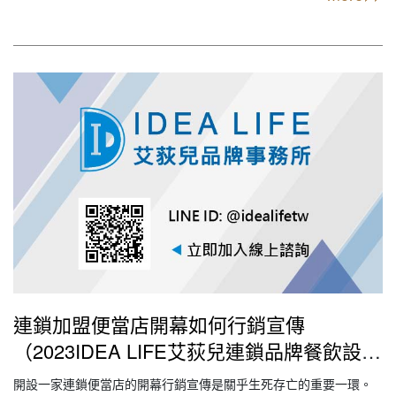
量和衛生符合標準，建立可信的品牌形象，滿足顧客的期望和需
求。優質客戶服務： 提供優質的客戶體驗，友好和細心…
連鎖加盟便當店開幕如何行銷宣傳
（2023IDEA LIFE艾荻兒連鎖品牌餐飲設計
｜創業加盟｜連鎖加盟｜餐飲設計｜餐飲規
開設一家連鎖便當店的開幕行銷宣傳是關乎生死存亡的重要一環。