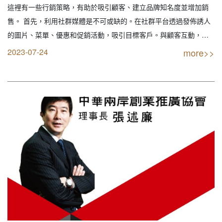
劃｜餐飲顧問｜餐飲行銷｜創業開店餐飲顧
這裡有一些行銷策略，有助於吸引顧客、建立品牌知名度並增加銷
問｜餐飲設備商業空間規劃｜線上創業連鎖
售。 首先，利用社群媒體是不可或缺的。在社群平台透過發佈誘人
加盟設計）
的圖片、菜單、優惠和促銷活動，吸引目標客戶。與顧客互動，回
應評論和提問，增進顧客參與感。其次，開幕期間提供限時的優惠
2023-07-24
more>>
和折扣是吸引顧客的有效方法。比如，首日半價優惠、買一送一、
固定時間段折扣等，都能刺激顧客的購買慾望。建立合作…