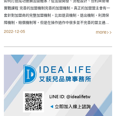
如何打造成功連鎖加盟體系？從加盟開發、流程設計、合約與管理
飲設計｜創業加盟｜連鎖加盟｜餐飲設計｜
實戰課程 完善的加盟機制完善的加盟機制。真正的加盟盟主會有一
餐飲規劃｜餐飲顧問｜餐飲行銷｜創業開店
套針對加盟商的完整加盟機制，比如退貨機制，退出機制，利潤保
餐飲顧問｜餐飲設備商業空間規劃｜線上創
障機制，賠償機制等。但是在操作過作中很多並不完善的盟主通過
業連鎖加盟設計）
克隆別人的加盟機制來給自己豎立完美的盟主形象，所以加盟者應
2022-12-05
more>>
當特別注意。因為一旦你交錢加盟以後，盟主卻什麼也不能提供，
最後只能導致你關門。 【創業加盟找最專業實戰公司】…