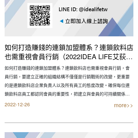
如何打造賺錢的連鎖加盟體系？連鎖飲料店
也需重視會員行銷（2022IDEA LIFE艾荻兒
連鎖品牌餐飲設計｜創業加盟｜連鎖加盟｜
如何打造賺錢的連鎖加盟體系？連鎖飲料店也需重視會員行銷，會
餐飲設計｜餐飲規劃｜餐飲顧問｜餐飲行銷
員行銷，要建立正確的組織結構不僅僅是行銷戰術的改變，更重要
｜創業開店餐飲顧問｜餐飲設備商業空間規
的是連鎖飲料店企業負責人以及所有員工的態度改變。確保每位連
劃｜線上創業連鎖加盟設計）
鎖飲料店員工都認同會員的重要性，把建立與會員的可持續關係視
為工作重點，並且堅定的執行下去。 【創業加盟找最專業實戰公
2022-12-26
more>>
司】 IDEA LIFE 連鎖品牌餐飲顧問 艾荻兒品牌規劃設計 【您要的不
只是創業 我們給的是品牌】 全省服務…