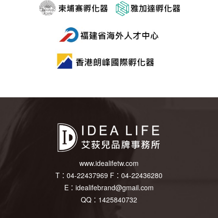
www.idealifetw.com
T：
04-22437969
F：
04-22436280
E：
idealifebrand@gmail.com
QQ：1425840732