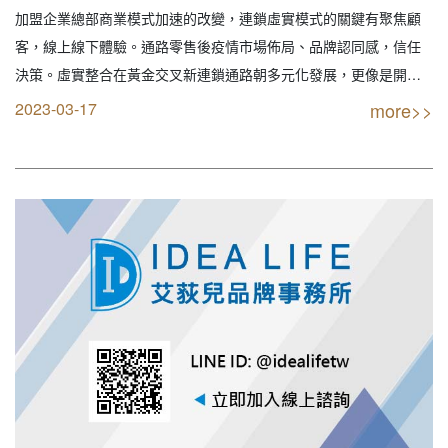
計｜餐飲規劃｜餐飲顧問｜餐飲行銷｜創業
加盟企業總部商業模式加速的改變，連鎖虛實模式的關鍵有聚焦顧
開店餐飲顧問｜餐飲設備商業空間規劃｜線
客，線上線下體驗。通路零售後疫情市場佈局、品牌認同感，信任
上創業連鎖加盟設計）
決策。虛實整合在黃金交叉新連鎖通路朝多元化發展，更像是開店
重點。 【創業加盟找最專業實戰公司】 IDEA LIFE 連鎖品牌餐飲顧
2023-03-17
more>>
問 艾荻兒品牌規劃設計 【您要的不只是創業 我們給的是品牌】 全
省服務專線: 04-224379…