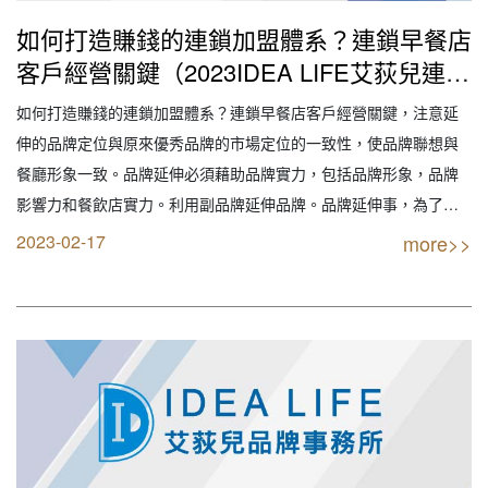
如何打造賺錢的連鎖加盟體系？連鎖早餐店
客戶經營關鍵（2023IDEA LIFE艾荻兒連鎖
品牌餐飲設計｜創業加盟｜連鎖加盟｜餐飲
如何打造賺錢的連鎖加盟體系？連鎖早餐店客戶經營關鍵，注意延
設計｜餐飲規劃｜餐飲顧問｜餐飲行銷｜創
伸的品牌定位與原來優秀品牌的市場定位的一致性，使品牌聯想與
業開店餐飲顧問｜餐飲設備商業空間規劃｜
餐廳形象一致。品牌延伸必須藉助品牌實力，包括品牌形象，品牌
線上創業連鎖加盟設計）
影響力和餐飲店實力。利用副品牌延伸品牌。品牌延伸事，為了避
免單一品牌的風險，應在連鎖飲料店主品牌不變的前提下，為新產
2023-02-17
more>>
品起個副品牌。 【創業加盟找最專業實戰公司】 IDEA LIFE 連鎖品
牌餐飲顧問 艾荻兒品牌規劃設計 【您要…