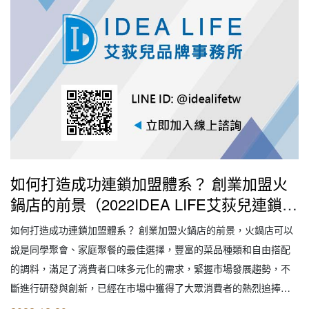
如何打造成功連鎖加盟體系？ 創業加盟火
鍋店的前景（2022IDEA LIFE艾荻兒連鎖品
牌餐飲設計｜創業加盟｜連鎖加盟｜餐飲設
如何打造成功連鎖加盟體系？ 創業加盟火鍋店的前景，火鍋店可以
計｜餐飲規劃｜餐飲顧問｜餐飲行銷｜創業
說是同學聚會、家庭聚餐的最佳選擇，豐富的菜品種類和自由搭配
開店餐飲顧問｜餐飲設備商業空間規劃｜線
的調料，滿足了消費者口味多元化的需求，緊握市場發展趨勢，不
上創業連鎖加盟設計）
斷進行研發與創新，已經在市場中獲得了大眾消費者的熱烈追捧，
不僅為消費者們帶來了特色美食享受，也為投資者們帶來了財富收