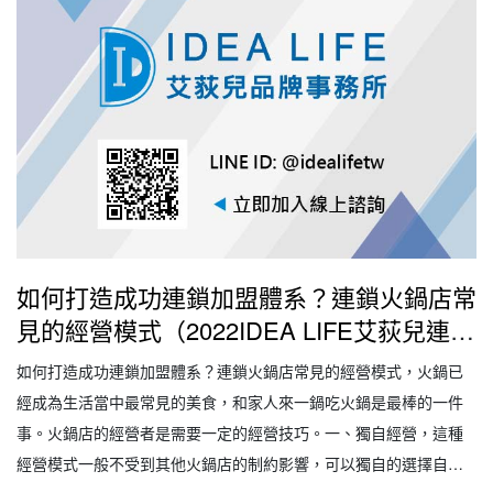
如何打造成功連鎖加盟體系？連鎖火鍋店常
見的經營模式（2022IDEA LIFE艾荻兒連鎖
品牌餐飲設計｜創業加盟｜連鎖加盟｜餐飲
如何打造成功連鎖加盟體系？連鎖火鍋店常見的經營模式，火鍋已
設計｜餐飲規劃｜餐飲顧問｜餐飲行銷｜創
經成為生活當中最常見的美食，和家人來一鍋吃火鍋是最棒的一件
業開店餐飲顧問｜餐飲設備商業空間規劃｜
事。火鍋店的經營者是需要一定的經營技巧。一、獨自經營，這種
線上創業連鎖加盟設計）
經營模式一般不受到其他火鍋店的制約影響，可以獨自的選擇自己