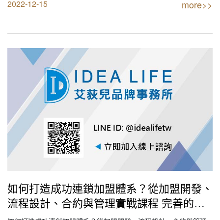
的經營品種，費用較少，規模較小，但是利潤不高，資金來源於獨
2022-12-15
more>>
資，貸款的比較多。現在市場上這種模式占主要地位，他能夠根據
市場的變化，靈活的調整策略以及經營品種，從而去滿足客…
如何打造成功連鎖加盟體系？從加盟開發、
流程設計、合約與管理實戰課程 完善的加
盟機制（2022IDEA LIFE艾荻兒連鎖品牌餐