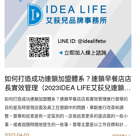
如何打造成功連鎖加盟體系？連鎖早餐店店
長實效管理（2023IDEA LIFE艾荻兒連鎖品
牌餐飲設計｜創業加盟｜連鎖加盟｜餐飲設
如何打造成功連鎖加盟體系？連鎖早餐店店長實效管理進行督導的
計｜餐飲規劃｜餐飲顧問｜餐飲行銷｜創業
目的是及時發現店面及員工在營銷中的問題，果斷進行改善和調
開店餐飲顧問｜餐飲設備商業空間規劃｜線
整。督導和巡查是有一定區別的。店長巡查更多的是店面的一些小
上創業連鎖加盟設計）
事，或者說隨時隨地發生的一些事。督導主要是以工作目標和計劃
為主體的，針對員工的工作狀態、業務能力和銷售進展情況而展
2023-04-03
more>>