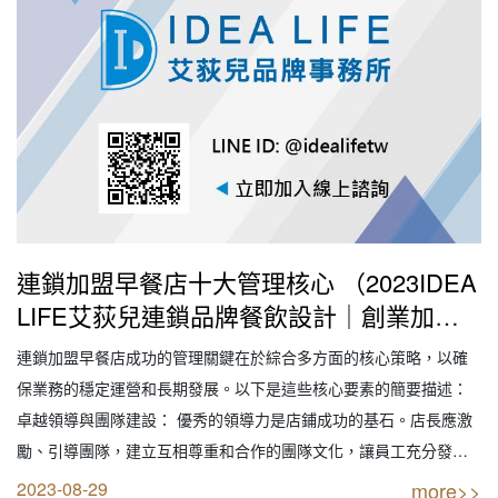
連鎖加盟早餐店十大管理核心 （2023IDEA
LIFE艾荻兒連鎖品牌餐飲設計｜創業加盟
｜連鎖加盟｜餐飲設計｜餐飲規劃｜餐飲顧
連鎖加盟早餐店成功的管理關鍵在於綜合多方面的核心策略，以確
問｜餐飲行銷｜創業開店餐飲顧問｜餐飲設
保業務的穩定運營和長期發展。以下是這些核心要素的簡要描述：
備商業空間規劃｜線上創業連鎖加盟設計）
卓越領導與團隊建設： 優秀的領導力是店鋪成功的基石。店長應激
勵、引導團隊，建立互相尊重和合作的團隊文化，讓員工充分發揮
其潛能。卓越品質與衛生標準： 食品安全是首要之務。確保食品質
2023-08-29
more>>