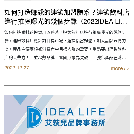
如何打造賺錢的連鎖加盟體系？連鎖飲料店
進行推廣曝光的幾個步驟（2022IDEA LIFE
艾荻兒連鎖品牌餐飲設計｜創業加盟｜連鎖
如何打造賺錢的連鎖加盟體系？連鎖飲料店進行推廣曝光的幾個步
加盟｜餐飲設計｜餐飲規劃｜餐飲顧問｜餐
驟，連鎖飲料店應針對目標市場，選擇恰當媒體，加大品牌宣傳力
飲行銷｜創業開店餐飲顧問｜餐飲設備商業
度，產品宣傳應根據消費者中目標人群的需要，重點突出連鎖飲料
空間規劃｜線上創業連鎖加盟設計）
店的某些方面，並以數品牌，鞏固形象為突破口，強化產品在消費
者中已有的形象。通常採用在線上線下做廣告宣傳的辦法。有選擇
2022-12-27
more>>
性的搞一些讓消費者受益，讓消費者難以忘懷的活動，以確實提高
連鎖飲料店形象，促進經濟效益的改觀。 【創業加盟找最…