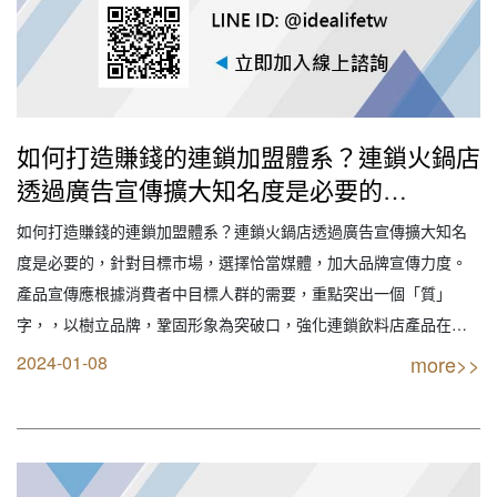
如何打造賺錢的連鎖加盟體系？連鎖火鍋店
透過廣告宣傳擴大知名度是必要的
（2024IDEA LIFE艾荻兒連鎖品牌餐飲設計
如何打造賺錢的連鎖加盟體系？連鎖火鍋店透過廣告宣傳擴大知名
｜創業加盟｜連鎖加盟｜餐飲設計｜餐飲規
度是必要的，針對目標市場，選擇恰當媒體，加大品牌宣傳力度。
劃｜餐飲顧問｜餐飲行銷｜創業開店餐飲顧
產品宣傳應根據消費者中目標人群的需要，重點突出一個「質」
問｜餐飲設備商業空間規劃｜線上創業連鎖
字，，以樹立品牌，鞏固形象為突破口，強化連鎖飲料店產品在消
加盟設計）
費者中已有的印象。搞些讓消費者受益，讓消費者難以忘懷的活
2024-01-08
more>>
動，以確實提升連鎖飲料店形象，促進經濟效益的改觀。 【創業加
盟找最專業實戰公司】 IDEA LIFE 連鎖品牌餐飲…